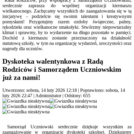
Rada Rodziców, przy współpracy z Samorządem Uczniowskim,
serdecznie zaprasza do wspólnej organizacji kiermaszu
wielkanocnego. Zachęcamy wszystkich do zaangażowania się w tą
inicjatywę – podzielcie się swoimi talentami i kreatywnymi
pomysłami! Przygotujmy razem ozdoby świąteczne, palmy,
rękodzieła oraz wielkanocne smakołyki. Stwórzmy niepowtarzalny
klimat i sprawmy, by to wydarzenie na długo pozostało w pamięci.
Dochód z kiermaszu zostanie przeznaczony na działalność
statutową szkoły, w tym na organizację wydarzeń, uroczystości oraz
nagrody dla uczniów.
Dyskoteka walentynkowa z Radą
Rodziców i Samorządem Uczniowskim
już za nami!
Utworzono: sobota, 14 luty 2026 12:18
|
Poprawiono: sobota, 14
luty 2026 22:47
|
Administrator
| Odsłony: 655
Samorząd Uczniowski serdecznie dziękuje wszystkim za
zaangażowanie w organizację dyskoteki szkolnej. Dziękujemy