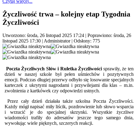
Czytaj więcej...
Życzliwość trwa – kolejny etap Tygodnia
Życzliwości
Utworzono: środa, 26 listopad 2025 17:24
|
Poprawiono: środa, 26
listopad 2025 17:30
|
Administrator
| Odsłony: 775
Poczta Życzliwych Słów i Ruletka Życzliwości
sprawiły, że ten
dzień w naszej szkole był pełen uśmiechów i pozytywnych
emocji. Podczas długiej przerwy odbyło się losowanie specjalnych
karteczek z ukrytymi nagrodami i przywilejami dla klas – m.in.
zwolnienia z kartkówek czy odpowiedzi ustnych.
Przez cały dzień działała także szkolna Poczta Życzliwości.
Każdy mógł napisać miły liścik, pozdrowienie lub słowo wsparcia
i wrzucić je do specjalnej skrzynki. Wszystkie życzliwe
wiadomości trafiły do adresatów jeszcze tego samego dnia,
wywołując wiele pięknych, szczerych reakcji.