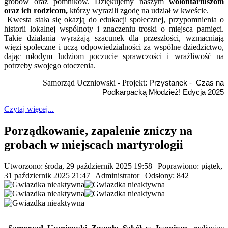
grobów oraz pomników. Dziękujemy naszym
wolontariuszom
oraz ich rodzicom,
którzy wyrazili zgodę na udział w kweście.
Kwesta stała się okazją do edukacji społecznej, przypomnienia o
historii lokalnej wspólnoty i znaczeniu troski o miejsca pamięci.
Takie działania wyrażają szacunek dla przeszłości, wzmacniają
więzi społeczne i uczą odpowiedzialności za wspólne dziedzictwo,
dając młodym ludziom poczucie sprawczości i wrażliwość na
potrzeby swojego otoczenia.
Samorząd Uczniowski - Projekt:
Przystanek - Czas na
Podkarpacką Młodzież! Edycja 2025
Czytaj więcej...
Porządkowanie, zapalenie zniczy na
grobach w miejscach martyrologii
Utworzono: środa, 29 październik 2025 19:58
|
Poprawiono: piątek,
31 październik 2025 21:47
|
Administrator
| Odsłony: 842