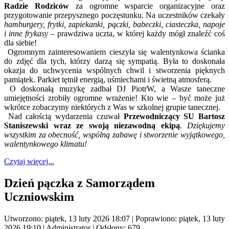
Radzie Rodziców
za ogromne wsparcie organizacyjne oraz
przygotowanie przepysznego poczęstunku. Na uczestników czekały
hamburgery, frytki, zapiekanki, pączki, babeczki, ciasteczka, napoje
i inne frykasy
– prawdziwa uczta, w której każdy mógł znaleźć coś
dla siebie!
Ogromnym zainteresowaniem cieszyła się walentynkowa ścianka
do zdjęć dla tych, którzy darzą się sympatią. Była to doskonała
okazja do uchwycenia wspólnych chwil i stworzenia pięknych
pamiątek. Parkiet tętnił energią, uśmiechami i świetną atmosferą.
O doskonałą muzykę zadbał DJ PiotrW, a Wasze taneczne
umiejętności zrobiły ogromne wrażenie! Kto wie – być może już
wkrótce zobaczymy niektórych z Was w szkolnej grupie tanecznej.
Nad całością wydarzenia czuwał
Przewodniczący SU Bartosz
Staniszewski wraz ze swoją niezawodną ekipą
.
Dziękujemy
wszystkim za obecność, wspólną zabawę i stworzenie wyjątkowego,
walentynkowego klimatu!
Czytaj więcej...
Dzień pączka z Samorządem
Uczniowskim
Utworzono: piątek, 13 luty 2026 18:07
|
Poprawiono: piątek, 13 luty
2026 19:10
|
Administrator
| Odsłony: 679