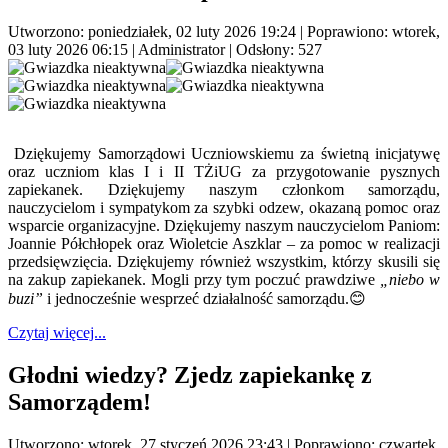
Utworzono: poniedziałek, 02 luty 2026 19:24
|
Poprawiono: wtorek,
03 luty 2026 06:15
|
Administrator
| Odsłony: 527
Dziękujemy Samorządowi Uczniowskiemu za świetną inicjatywę
oraz uczniom klas I i II TŻiUG za przygotowanie pysznych
zapiekanek. Dziękujemy naszym członkom samorządu,
nauczycielom i sympatykom za szybki odzew, okazaną pomoc oraz
wsparcie organizacyjne. Dziękujemy naszym nauczycielom Paniom:
Joannie Półchłopek oraz Wioletcie Aszklar – za pomoc w realizacji
przedsięwzięcia. Dziękujemy również wszystkim, którzy skusili się
na zakup zapiekanek. Mogli przy tym poczuć prawdziwe
„niebo w
buzi”
i jednocześnie wesprzeć działalność samorządu.😊
Czytaj więcej...
Głodni wiedzy? Zjedz zapiekankę z
Samorządem!
Utworzono: wtorek, 27 styczeń 2026 23:43
|
Poprawiono: czwartek,