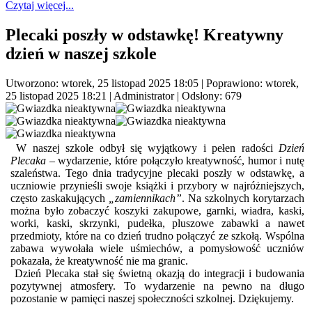
Czytaj więcej...
Plecaki poszły w odstawkę! Kreatywny
dzień w naszej szkole
Utworzono: wtorek, 25 listopad 2025 18:05
|
Poprawiono: wtorek,
25 listopad 2025 18:21
|
Administrator
| Odsłony: 679
W naszej szkole odbył się wyjątkowy i pełen radości
Dzień
Plecaka
– wydarzenie, które połączyło kreatywność, humor i nutę
szaleństwa. Tego dnia tradycyjne plecaki poszły w odstawkę, a
uczniowie przynieśli swoje książki i przybory w najróżniejszych,
często zaskakujących
„zamiennikach”
. Na szkolnych korytarzach
można było zobaczyć koszyki zakupowe, garnki, wiadra, kaski,
worki, kaski, skrzynki, pudełka, pluszowe zabawki a nawet
przedmioty, które na co dzień trudno połączyć ze szkołą. Wspólna
zabawa wywołała wiele uśmiechów, a pomysłowość uczniów
pokazała, że kreatywność nie ma granic.
Dzień Plecaka stał się świetną okazją do integracji i budowania
pozytywnej atmosfery. To wydarzenie na pewno na długo
pozostanie w pamięci naszej społeczności szkolnej. Dziękujemy.