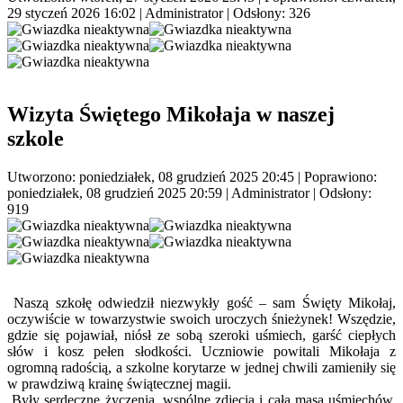
29 styczeń 2026 16:02
|
Administrator
| Odsłony: 326
Wizyta Świętego Mikołaja w naszej
szkole
Utworzono: poniedziałek, 08 grudzień 2025 20:45
|
Poprawiono:
poniedziałek, 08 grudzień 2025 20:59
|
Administrator
| Odsłony:
919
Naszą szkołę odwiedził niezwykły gość – sam Święty Mikołaj,
oczywiście w towarzystwie swoich uroczych śnieżynek! Wszędzie,
gdzie się pojawiał, niósł ze sobą szeroki uśmiech, garść ciepłych
słów i kosz pełen słodkości. Uczniowie powitali Mikołaja z
ogromną radością, a szkolne korytarze w jednej chwili zamieniły się
w prawdziwą krainę świątecznej magii.
Były serdeczne życzenia, wspólne zdjęcia i cała masa uśmiechów.