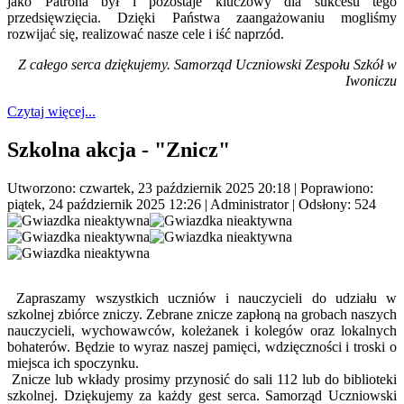
jako Patrona był i pozostaje kluczowy dla sukcesu tego
przedsięwzięcia. Dzięki Państwa zaangażowaniu mogliśmy
rozwijać się, realizować nasze cele i iść naprzód.
Z całego serca dziękujemy. Samorząd Uczniowski Zespołu Szkół w
Iwoniczu
Czytaj więcej...
Szkolna akcja - "Znicz"
Utworzono: czwartek, 23 październik 2025 20:18
|
Poprawiono:
piątek, 24 październik 2025 12:26
|
Administrator
| Odsłony: 524
Zapraszamy wszystkich uczniów i nauczycieli do udziału w
szkolnej zbiórce zniczy. Zebrane znicze zapłoną na grobach naszych
nauczycieli, wychowawców, koleżanek i kolegów oraz lokalnych
bohaterów. Będzie to wyraz naszej pamięci, wdzięczności i troski o
miejsca ich spoczynku.
Znicze lub wkłady prosimy przynosić do sali 112 lub do biblioteki
szkolnej. Dziękujemy za każdy gest serca. Samorząd Uczniowski