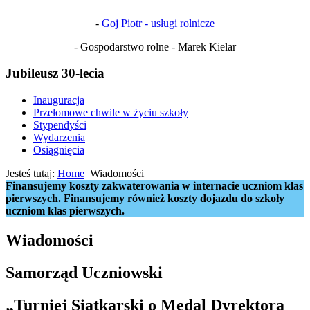
-
Goj Piotr - usługi rolnicze
- Gospodarstwo rolne - Marek Kielar
Jubileusz 30-lecia
Inauguracja
Przełomowe chwile w życiu szkoły
Stypendyści
Wydarzenia
Osiągnięcia
Jesteś tutaj:
Home
Wiadomości
Finansujemy koszty zakwaterowania w internacie uczniom klas
pierwszych. Finansujemy również koszty dojazdu do szkoły
uczniom klas pierwszych.
Wiadomości
Samorząd Uczniowski
„Turniej Siatkarski o Medal Dyrektora