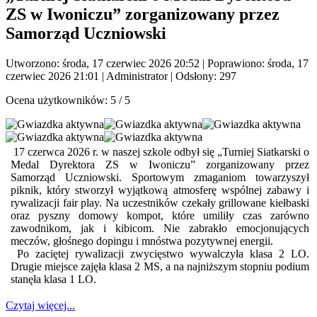
ZS w Iwoniczu” zorganizowany przez
Samorząd Uczniowski
Utworzono: środa, 17 czerwiec 2026 20:52
|
Poprawiono: środa, 17
czerwiec 2026 21:01
|
Administrator
| Odsłony: 297
Ocena użytkowników:
5
/
5
17 czerwca 2026 r. w naszej szkole odbył się „Turniej Siatkarski o
Medal Dyrektora ZS w Iwoniczu” zorganizowany przez
Samorząd Uczniowski. Sportowym zmaganiom towarzyszył
piknik, który stworzył wyjątkową atmosferę wspólnej zabawy i
rywalizacji fair play. Na uczestników czekały grillowane kiełbaski
oraz pyszny domowy kompot, które umiliły czas zarówno
zawodnikom, jak i kibicom. Nie zabrakło emocjonujących
meczów, głośnego dopingu i mnóstwa pozytywnej energii.
Po zaciętej rywalizacji zwycięstwo wywalczyła klasa 2 LO.
Drugie miejsce zajęła klasa 2 MS, a na najniższym stopniu podium
stanęła klasa 1 LO.
Czytaj więcej...