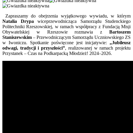
Zapraszamy do obejrzenia wyjątkowego wywiadu, w którym
Natalia Drypa
wiceprzewodnicząca Samorządu Studenckiego
Politechniki Rzeszowskiej, w ramach współpracy z Fundacją Misji
Obywatelskiej w Rzeszowie rozmawia z
Bartoszem
Staniszewskim
– Przewodniczącym Samorządu Uczniowskiego ZS
w Iwoniczu. Spotkanie poświęcone jest inicjatywie:
„Jubileusz
odwagi, tradycji i przyszłości”
, realizowanej w ramach projektu
Przystanek – Czas na Podkarpacką Młodzież! 2024–2026.