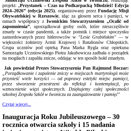
Samorząd Uczniowski Zespołu Szkół w Iwoniczu
, realizując
projekt: „
Przystanek – Czas na Podkarpacką Młodzież! Edycja
2024–2026” (edycja 2025)
, organizowany przez
Fundację Misji
Obywatelskiej w Rzeszowie
, idąc za głosem serca i pamięci, w
ramach współpracy z
Iwonickim Stowarzyszeniem „Ocalić od
zapomnienia”
, uporządkował groby osób, które nieszczęśliwie
zmarły w czasie pandemii, a także pomnik i miejsce spoczynku
zamordowanych przez hitlerowców w
"Lesie Grabińskim"
— w
większości żołnierzy Armii Krajowej i Batalionów Chłopskich.
Grupa uczniów pod opieką Pana Marka Rygla oraz opiekuna
Samorządu Uczniowskiego Piotra Jakubowicza zadbała o porządek
na mogiłach i zapaliła znicze, oddając w ten sposób hołd zmarłym.
Jak powiedział Prezes Stowarzyszenia Pan Rajmund Boczar:
„Porządkowanie i zapalenie zniczy w miejscach martyrologii może
przynieść wiele korzyści — od poprawy estetyki miejsc pamięci,
przez stworzenie przestrzeni do refleksji i kontemplacji, po
wzmocnienie więzi społecznych. Dziękujemy całej społeczności
szkolnej Zespołu Szkół w Iwoniczu za zaangażowanie i pamięć"
Czytaj więcej...
Inauguracja Roku Jubileuszowego – 30
rocznica otwarcia szkoły i 15 nadania