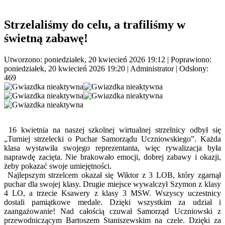
Strzelaliśmy do celu, a trafiliśmy w
świetną zabawę!
Utworzono: poniedziałek, 20 kwiecień 2026 19:12
|
Poprawiono:
poniedziałek, 20 kwiecień 2026 19:20
|
Administrator
| Odsłony:
469
16 kwietnia na naszej szkolnej wirtualnej strzelnicy odbył się
„Turniej strzelecki o Puchar Samorządu Uczniowskiego”. Każda
klasa wystawiła swojego reprezentanta, więc rywalizacja była
naprawdę zacięta. Nie brakowało emocji, dobrej zabawy i okazji,
żeby pokazać swoje umiejętności.
Najlepszym strzelcem okazał się Wiktor z 3 LOB, który zgarnął
puchar dla swojej klasy. Drugie miejsce wywalczył Szymon z klasy
4 LO, a trzecie Ksawery z klasy 3 MSW. Wszyscy uczestnicy
dostali pamiątkowe medale. Dzięki wszystkim za udział i
zaangażowanie! Nad całością czuwał Samorząd Uczniowski z
przewodniczącym Bartoszem Staniszewskim na czele. Dzięki za