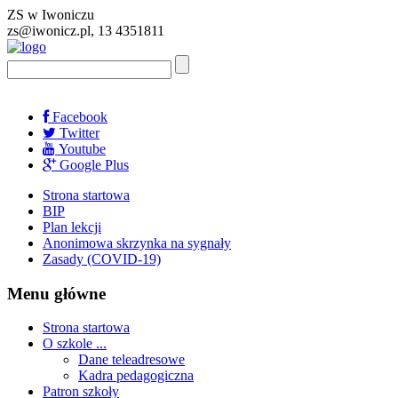
ZS w Iwoniczu
zs@iwonicz.pl, 13 4351811
Facebook
Twitter
Youtube
Google Plus
Strona startowa
BIP
Plan lekcji
Anonimowa skrzynka na sygnały
Zasady (COVID-19)
Menu główne
Strona startowa
O szkole ...
Dane teleadresowe
Kadra pedagogiczna
Patron szkoły