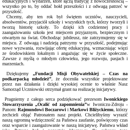
edukacyjnych i wydarzeń, które łączą tradycję z nowoczesnością –
wszystko po to, by oddać hołd przeszłości i z odwagą patrzeć w
przyszłość.
Chcemy, aby ten rok był świętem uczniów, nauczycieli,
absolwentów, przyjaciół szkoły i wszystkich tych, którzy tworzyli i
tworzą historię szkoły. To dzięki ich codziennej pracy i
zaangażowaniu szkoła jest miejscem przyjaznym, bezpiecznym i
otwartym na świat. Obchodząc jubileusz, nie zatrzymujemy się w
miejscu. Z odwagą i nadzieją patrzymy w przyszłość, podejmując
nowe wyzwania, rozwijając ofertę edukacyjną, wzmacniając więzi
ze środowiskiem lokalnym i angażując się w życie społeczne.
Zawsze z myślą o młodym człowieku, jego rozwoju, pasjach i
marzeniach.
Dziękujemy
„Fundacji Misji Obywatelskiej – Czas na
podkarpacką młodzież”
, że doceniła wszystkie projektowane
przez nas działania i dzięki wysokiej ocenie to właśnie Nasz
Samorząd Uczniowski otrzymał grant na realizację inicjatywy.
Pragniemy z całego serca podziękować prezesom
Iwonickiego
Stowarzyszenia „Ocalić od zapomnienia”
w Iwoniczu-Zdroju -
Panom:
Rajmundowi Boczarowi
i
Markowi Bliżyckiemu
, którzy
zechcieli objąć Patronatem nasz projekt. Chcielibyśmy wyrazić
naszą ogromną wdzięczność za Państwa zaufanie, poświęcony czas
oraz wsparcie i zaangażowanie w naszą inicjatywę. Państwa wkład