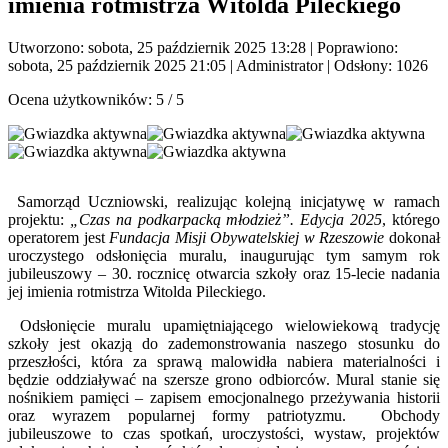
imienia rotmistrza Witolda Pileckiego
Utworzono: sobota, 25 październik 2025 13:28
|
Poprawiono:
sobota, 25 październik 2025 21:05
|
Administrator
| Odsłony: 1026
Ocena użytkowników:
5
/
5
Samorząd Uczniowski, realizując kolejną inicjatywę w ramach
projektu:
„Czas na podkarpacką młodzież”. Edycja 2025
, którego
operatorem jest
Fundacja Misji Obywatelskiej w Rzeszowie
dokonał
uroczystego odsłonięcia muralu, inaugurując tym samym rok
jubileuszowy – 30. rocznicę otwarcia szkoły oraz 15-lecie nadania
jej imienia rotmistrza Witolda Pileckiego.
Odsłonięcie muralu upamiętniającego wielowiekową tradycję
szkoły jest okazją do zademonstrowania naszego stosunku do
przeszłości, która za sprawą malowidła nabiera materialności i
będzie oddziaływać na szersze grono odbiorców. Mural stanie się
nośnikiem pamięci – zapisem emocjonalnego przeżywania historii
oraz wyrazem popularnej formy patriotyzmu. Obchody
jubileuszowe to czas spotkań, uroczystości, wystaw, projektów