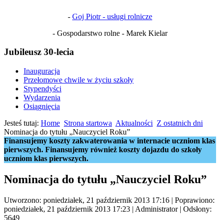
-
Goj Piotr - usługi rolnicze
- Gospodarstwo rolne - Marek Kielar
Jubileusz 30-lecia
Inauguracja
Przełomowe chwile w życiu szkoły
Stypendyści
Wydarzenia
Osiągnięcia
Jesteś tutaj:
Home
Strona startowa
Aktualności
Z ostatnich dni
Nominacja do tytułu „Nauczyciel Roku”
Finansujemy koszty zakwaterowania w internacie uczniom klas
pierwszych. Finansujemy również koszty dojazdu do szkoły
uczniom klas pierwszych.
Nominacja do tytułu „Nauczyciel Roku”
Utworzono: poniedziałek, 21 październik 2013 17:16
|
Poprawiono:
poniedziałek, 21 październik 2013 17:23
|
Administrator
| Odsłony:
5649