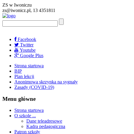
ZS w Iwoniczu
zs@iwonicz.pl, 13 4351811
Facebook
Twitter
Youtube
Google Plus
Strona startowa
BIP
Plan lekcji
Anonimowa skrzynka na sygnały
Zasady (COVID-19)
Menu główne
Strona startowa
O szkole ...
Dane teleadresowe
Kadra pedagogiczna
Patron szkoły