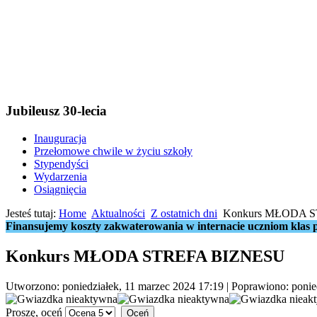
Jubileusz 30-lecia
Inauguracja
Przełomowe chwile w życiu szkoły
Stypendyści
Wydarzenia
Osiągnięcia
Jesteś tutaj:
Home
Aktualności
Z ostatnich dni
Konkurs MŁODA 
Finansujemy koszty zakwaterowania w internacie uczniom klas p
Konkurs MŁODA STREFA BIZNESU
Utworzono: poniedziałek, 11 marzec 2024 17:19
|
Poprawiono: ponie
Proszę, oceń