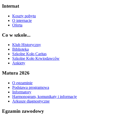
Internat
Koszty pobytu
O internacie
Oferta
Co w szkole...
Klub Historyczny
Biblioteka
Szkolne Koło Caritas
Szkolne Koło Krwiodawców
Ankiety
Matura 2026
O egzaminie
Podstawa programowa
Informatory
Harmonogram, komunikaty i informacje
Arkusze diagnostyczne
Egzamin zawodowy