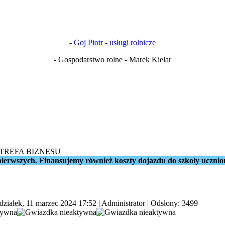
-
Goj Piotr - usługi rolnicze
- Gospodarstwo rolne - Marek Kielar
STREFA BIZNESU
ierwszych. Finansujemy również koszty dojazdu do szkoły ucznio
działek, 11 marzec 2024 17:52
|
Administrator
| Odsłony: 3499