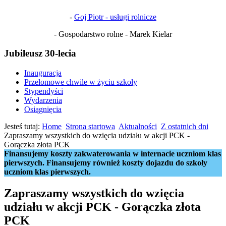
-
Goj Piotr - usługi rolnicze
- Gospodarstwo rolne - Marek Kielar
Jubileusz 30-lecia
Inauguracja
Przełomowe chwile w życiu szkoły
Stypendyści
Wydarzenia
Osiągnięcia
Jesteś tutaj:
Home
Strona startowa
Aktualności
Z ostatnich dni
Zapraszamy wszystkich do wzięcia udziału w akcji PCK -
Gorączka złota PCK
Finansujemy koszty zakwaterowania w internacie uczniom klas
pierwszych. Finansujemy również koszty dojazdu do szkoły
uczniom klas pierwszych.
Zapraszamy wszystkich do wzięcia
udziału w akcji PCK - Gorączka złota
PCK