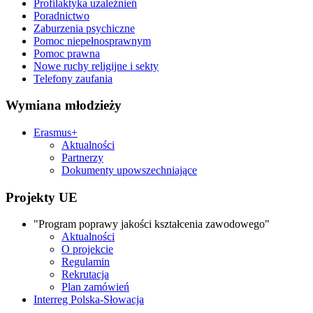
Profilaktyka uzależnień
Poradnictwo
Zaburzenia psychiczne
Pomoc niepełnosprawnym
Pomoc prawna
Nowe ruchy religijne i sekty
Telefony zaufania
Wymiana młodzieży
Erasmus+
Aktualności
Partnerzy
Dokumenty upowszechniające
Projekty UE
"Program poprawy jakości kształcenia zawodowego"
Aktualności
O projekcie
Regulamin
Rekrutacja
Plan zamówień
Interreg Polska-Słowacja