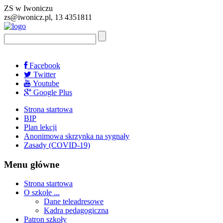
ZS w Iwoniczu
zs@iwonicz.pl, 13 4351811
Facebook
Twitter
Youtube
Google Plus
Strona startowa
BIP
Plan lekcji
Anonimowa skrzynka na sygnały
Zasady (COVID-19)
Menu główne
Strona startowa
O szkole ...
Dane teleadresowe
Kadra pedagogiczna
Patron szkoły