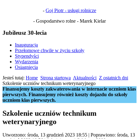
-
Goj Piotr - usługi rolnicze
- Gospodarstwo rolne - Marek Kielar
Jubileusz 30-lecia
Inauguracja
Przełomowe chwile w życiu szkoły
Stypendyści
Wydarzenia
Osiągnięcia
Jesteś tutaj:
Home
Strona startowa
Aktualności
Z ostatnich dni
Szkolenie uczniów technikum weterynaryjnego
Finansujemy koszty zakwaterowania w internacie uczniom klas
pierwszych. Finansujemy również koszty dojazdu do szkoły
uczniom klas pierwszych.
Szkolenie uczniów technikum
weterynaryjnego
Utworzono: środa, 13 grudzień 2023 18:55
|
Poprawiono: środa, 13