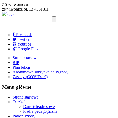
ZS w Iwoniczu
zs@iwonicz.pl, 13 4351811
Facebook
Twitter
Youtube
Google Plus
Strona startowa
BIP
Plan lekcji
Anonimowa skrzynka na sygnały
Zasady (COVID-19)
Menu główne
Strona startowa
O szkole ...
Dane teleadresowe
Kadra pedagogiczna
Patron szkoły