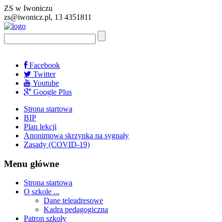
ZS w Iwoniczu
zs@iwonicz.pl, 13 4351811
Facebook
Twitter
Youtube
Google Plus
Strona startowa
BIP
Plan lekcji
Anonimowa skrzynka na sygnały
Zasady (COVID-19)
Menu główne
Strona startowa
O szkole ...
Dane teleadresowe
Kadra pedagogiczna
Patron szkoły