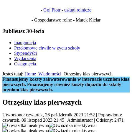
-
Goj Piotr - usługi rolnicze
- Gospodarstwo rolne - Marek Kielar
Jubileusz 30-lecia
Inauguracja
Przełomowe chwile w życiu szkoły
Stypendyści
Wydarzenia
Osiągnięcia
Jesteś tutaj:
Home
Wiadomości
Otrzęsiny klas pierwszych
Finansujemy koszty zakwaterowania w internacie uczniom klas
pierwszych. Finansujemy również koszty dojazdu do szkoły
uczniom klas pierwszych.
Otrzęsiny klas pierwszych
Utworzono: czwartek, 26 październik 2023 21:52
|
Poprawiono:
czwartek, 09 listopad 2023 21:45
|
Administrator
| Odsłony: 2471