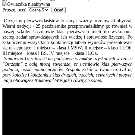
Proszę, oceń
Otrzęsiny pierwszoklasistów to stary i ważny uczniowski obyczaj.
Wierni tradycji - 25 października przeprowadziliśmy go również w
naszej szkole. Uczniowie klas pierwszych mieli do wykonania
szereg zadań sprawdzających ich wiedzę i sprawność fizyczną. Po
zakończeniu wszystkich konkurencji tabela wyników prezentowała
się następująco: I miejsce – klasa I MSW, II miejsce – klasa I LOb,
III miejsce – klasa I BS, IV miejsce – klasa I LOa.
Samorząd Uczniowski na podstawie wyników uzyskanych w czasie
"Otrzesin" z całą mocą stwierdza, że uczniowie klas pierwszych
godni są nosić miano uczniów Zespołu Szkół w Iwoniczu. Od tej
pory koledzy i koleżanki z klas drugich, trzecich, czwartych i piątych
mają obowiązek traktować Was jako równych sobie.