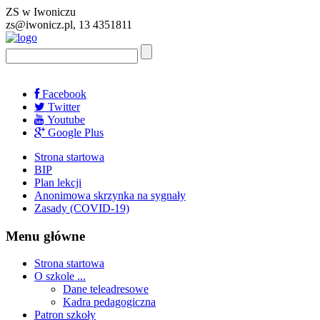
ZS w Iwoniczu
zs@iwonicz.pl, 13 4351811
Facebook
Twitter
Youtube
Google Plus
Strona startowa
BIP
Plan lekcji
Anonimowa skrzynka na sygnały
Zasady (COVID-19)
Menu główne
Strona startowa
O szkole ...
Dane teleadresowe
Kadra pedagogiczna
Patron szkoły