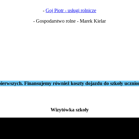
-
Goj Piotr - usługi rolnicze
- Gospodarstwo rolne - Marek Kielar
ierwszych. Finansujemy również koszty dojazdu do szkoły ucznio
Wizytówka szkoły