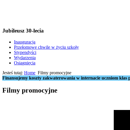
Jubileusz 30-lecia
Inauguracja
Przełomowe chwile w życiu szkoły
Stypendyści
Wydarzenia
Osiągnięcia
Jesteś tutaj:
Home
Filmy promocyjne
Finansujemy koszty zakwaterowania w internacie uczniom klas p
Filmy promocyjne