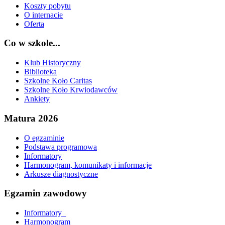
Koszty pobytu
O internacie
Oferta
Co w szkole...
Klub Historyczny
Biblioteka
Szkolne Koło Caritas
Szkolne Koło Krwiodawców
Ankiety
Matura 2026
O egzaminie
Podstawa programowa
Informatory
Harmonogram, komunikaty i informacje
Arkusze diagnostyczne
Egzamin zawodowy
Informatory_
Harmonogram_