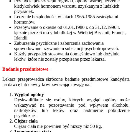
Przebycie przeszczepu rogówki, opony twardej, leczenie
kiedykolwiek hormonem wzrostu uzyskanym z ludzkich
przysadek.
Leczenie bezpłodności w latach 1965-1985 zastrzykami
hormonów.
Przebywanie o okresie od 01.01.1980 r. do 31.12.1996 r.
łącznie przez 6 m-cy lub dłużej w Wielkiej Brytanii, Francji,
Irlandii.
Zaburzenia psychiczne i zaburzenia zachowania
spowodowane używaniem substancji psychotropowych.
Każdy przypadek stosowania domięśniowo lub dożylnie
leków, które nie zostały przepisane przez lekarza.
Badanie przedmiotowe
Lekarz przeprowadza skrócone badanie przedmiotowe kandydata
na dawcę lub dawcy krwi zwracając uwagę na:
Wygląd ogólny
Dyskwalifikuje się osoby, których wygląd ogólny może
wskazywać na pozostawanie pod wpływem alkoholu,
narkotyków lub leków oraz nadmierne pobudzenie
psychiczne.
Ciężar ciała
Ciężar ciała nie powinien być niższy niż 50 kg.
Temperatura ciała