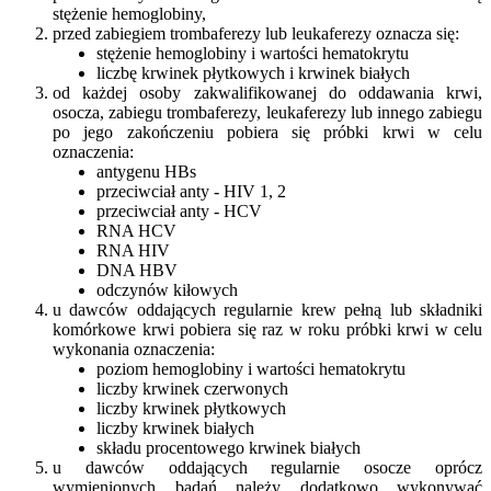
stężenie hemoglobiny,
przed zabiegiem trombaferezy lub leukaferezy oznacza się:
stężenie hemoglobiny i wartości hematokrytu
liczbę krwinek płytkowych i krwinek białych
od każdej osoby zakwalifikowanej do oddawania krwi,
osocza, zabiegu trombaferezy, leukaferezy lub innego zabiegu
po jego zakończeniu pobiera się próbki krwi w celu
oznaczenia:
antygenu HBs
przeciwciał anty - HIV 1, 2
przeciwciał anty - HCV
RNA HCV
RNA HIV
DNA HBV
odczynów kiłowych
u dawców oddających regularnie krew pełną lub składniki
komórkowe krwi pobiera się raz w roku próbki krwi w celu
wykonania oznaczenia:
poziom hemoglobiny i wartości hematokrytu
liczby krwinek czerwonych
liczby krwinek płytkowych
liczby krwinek białych
składu procentowego krwinek białych
u dawców oddających regularnie osocze oprócz
wymienionych badań należy dodatkowo wykonywać