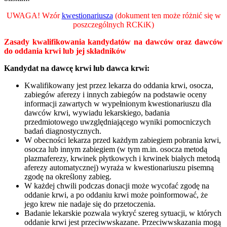
UWAGA! Wzór
kwestionariusza
(dokument ten może różnić się w
poszczególnych RCKiK)
Zasady kwalifikowania kandydatów na dawców oraz dawców
do oddania krwi lub jej składników
Kandydat na dawcę krwi lub dawca krwi:
Kwalifikowany jest przez lekarza do oddania krwi, osocza,
zabiegów aferezy i innych zabiegów na podstawie oceny
informacji zawartych w wypełnionym kwestionariuszu dla
dawców krwi, wywiadu lekarskiego, badania
przedmiotowego uwzględniającego wyniki pomocniczych
badań diagnostycznych.
W obecności lekarza przed każdym zabiegiem pobrania krwi,
osocza lub innym zabiegiem (w tym m.in. osocza metodą
plazmaferezy, krwinek płytkowych i krwinek białych metodą
aferezy automatycznej) wyraża w kwestionariuszu pisemną
zgodę na określony zabieg.
W każdej chwili podczas donacji może wycofać zgodę na
oddanie krwi, a po oddaniu krwi może poinformować, że
jego krew nie nadaje się do przetoczenia.
Badanie lekarskie pozwala wykryć szereg sytuacji, w których
oddanie krwi jest przeciwwskazane. Przeciwwskazania mogą