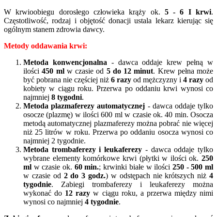
W krwioobiegu dorosłego człowieka krąży ok.
5 - 6 I krwi
.
Częstotliwość, rodzaj i objętość donacji ustala lekarz kierując się
ogólnym stanem zdrowia dawcy.
Metody oddawania krwi:
Metoda konwencjonalna
- dawca oddaje krew pełną w
ilości
450 ml
w czasie od
5 do 12 minut
. Krew pełna może
być pobrana nie częściej niż
6 razy
od mężczyzny i
4 razy
od
kobiety w ciągu roku. Przerwa po oddaniu krwi wynosi co
najmniej
8 tygodni
.
Metoda plazmaferezy automatycznej
- dawca oddaje tylko
osocze (plazmę) w ilości 600 ml w czasie ok. 40 min. Osocza
metodą automatycznej plazmaferezy można pobrać nie więcej
niż 25 litrów w roku. Przerwa po oddaniu osocza wynosi co
najmniej 2 tygodnie.
Metoda trombaferezy i leukaferezy
- dawca oddaje tylko
wybrane elementy komórkowe krwi (płytki w ilości ok.
250
ml
w czasie ok.
60 min.
; krwinki białe w ilości
250 - 500 ml
w czasie od
2 do 3 godz.
) w odstępach nie krótszych niż
4
tygodnie
. Zabiegi trombaferezy i leukaferezy można
wykonać do
12 razy
w ciągu roku, a przerwa między nimi
wynosi co najmniej
4 tygodnie
.