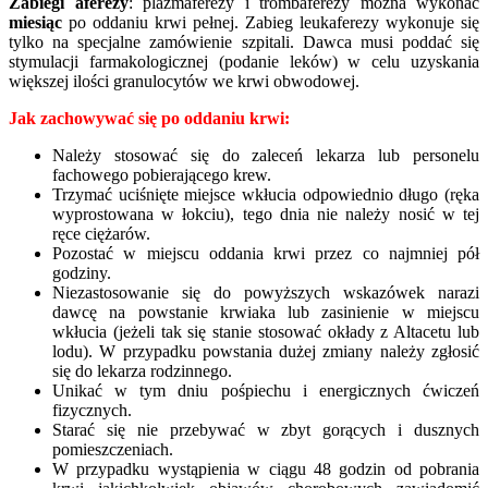
Zabiegi aferezy
: plazmaferezy i trombaferezy można wykonać
miesiąc
po oddaniu krwi pełnej. Zabieg leukaferezy wykonuje się
tylko na specjalne zamówienie szpitali. Dawca musi poddać się
stymulacji farmakologicznej (podanie leków) w celu uzyskania
większej ilości granulocytów we krwi obwodowej.
Jak zachowywać się po oddaniu krwi:
Należy stosować się do zaleceń lekarza lub personelu
fachowego pobierającego krew.
Trzymać uciśnięte miejsce wkłucia odpowiednio długo (ręka
wyprostowana w łokciu), tego dnia nie należy nosić w tej
ręce ciężarów.
Pozostać w miejscu oddania krwi przez co najmniej pół
godziny.
Niezastosowanie się do powyższych wskazówek narazi
dawcę na powstanie krwiaka lub zasinienie w miejscu
wkłucia (jeżeli tak się stanie stosować okłady z Altacetu lub
lodu). W przypadku powstania dużej zmiany należy zgłosić
się do lekarza rodzinnego.
Unikać w tym dniu pośpiechu i energicznych ćwiczeń
fizycznych.
Starać się nie przebywać w zbyt gorących i dusznych
pomieszczeniach.
W przypadku wystąpienia w ciągu 48 godzin od pobrania