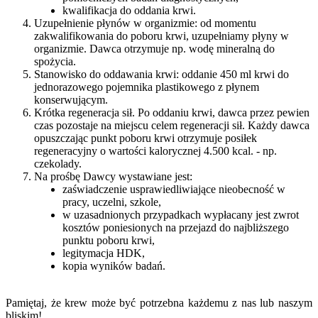
kwalifikacja do oddania krwi.
Uzupełnienie płynów w organizmie: od momentu
zakwalifikowania do poboru krwi, uzupełniamy płyny w
organizmie. Dawca otrzymuje np. wodę mineralną do
spożycia.
Stanowisko do oddawania krwi: oddanie 450 ml krwi do
jednorazowego pojemnika plastikowego z płynem
konserwującym.
Krótka regeneracja sił. Po oddaniu krwi, dawca przez pewien
czas pozostaje na miejscu celem regeneracji sił. Każdy dawca
opuszczając punkt poboru krwi otrzymuje posiłek
regeneracyjny o wartości kalorycznej 4.500 kcal. - np.
czekolady.
Na prośbę Dawcy wystawiane jest:
zaświadczenie usprawiedliwiające nieobecność w
pracy, uczelni, szkole,
w uzasadnionych przypadkach wypłacany jest zwrot
kosztów poniesionych na przejazd do najbliższego
punktu poboru krwi,
legitymacja HDK,
kopia wyników badań.
Pamiętaj, że krew może być potrzebna każdemu z nas lub naszym
bliskim!