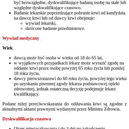
być bezwzględne, dyskwalifikujące badaną osobę na stałe lub
względne dyskwalifikujące czasowo.
Badanie lekarskie poprzedzające pobranie krwi od kandydata
na dawcę krwi lub od dawcy krwi obejmuje:
wywiad lekarski,
skrócone badanie przedmiotowe.
Wywiad medyczny
Wiek
dawcą może być osoba w wieku od 18 do 65 lat,
w wyjątkowych przypadkach lekarz może wyrazić zgodę na
oddanie krwi przez osobę powyżej 65 roku życia lub poniżej
18 roku życia,
dawcy pierwszorazowi do 60 roku życia, powyżej tego wieku
po uzyskaniu pisemnej zgody lekarza podstawowej opieki
zdrowotnej, jednak ostateczną decyzję podejmuje lekarz
kwalifikujący.
Podane niżej przeciwwskazania do oddawania krwi są zgodne z
aktualnymi aktami prawnymi wydanymi przez Ministra Zdrowia.
Dyskwalifikacja czasowa
Okres miesiączkowania i do 3 dni po zakończeniu.