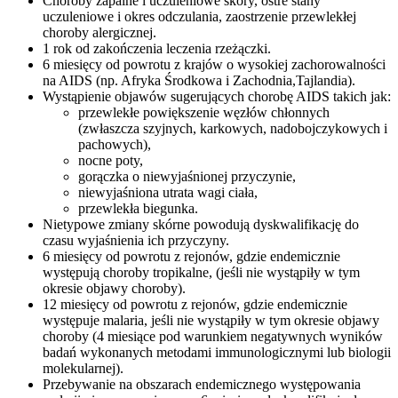
Choroby zapalne i uczuleniowe skóry, ostre stany
uczuleniowe i okres odczulania, zaostrzenie przewlekłej
choroby alergicznej.
1 rok od zakończenia leczenia rzeżączki.
6 miesięcy od powrotu z krajów o wysokiej zachorowalności
na AIDS (np. Afryka Środkowa i Zachodnia,Tajlandia).
Wystąpienie objawów sugerujących chorobę AIDS takich jak:
przewlekłe powiększenie węzłów chłonnych
(zwłaszcza szyjnych, karkowych, nadobojczykowych i
pachowych),
nocne poty,
gorączka o niewyjaśnionej przyczynie,
niewyjaśniona utrata wagi ciała,
przewlekła biegunka.
Nietypowe zmiany skórne powodują dyskwalifikację do
czasu wyjaśnienia ich przyczyny.
6 miesięcy od powrotu z rejonów, gdzie endemicznie
występują choroby tropikalne, (jeśli nie wystąpiły w tym
okresie objawy choroby).
12 miesięcy od powrotu z rejonów, gdzie endemicznie
występuje malaria, jeśli nie wystąpiły w tym okresie objawy
choroby (4 miesiące pod warunkiem negatywnych wyników
badań wykonanych metodami immunologicznymi lub biologii
molekularnej).
Przebywanie na obszarach endemicznego występowania