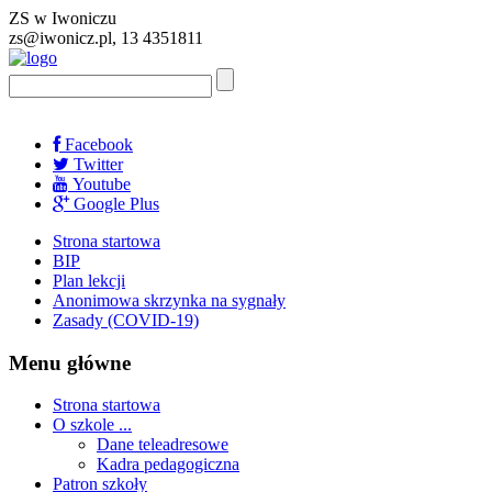
ZS w Iwoniczu
zs@iwonicz.pl, 13 4351811
Facebook
Twitter
Youtube
Google Plus
Strona startowa
BIP
Plan lekcji
Anonimowa skrzynka na sygnały
Zasady (COVID-19)
Menu główne
Strona startowa
O szkole ...
Dane teleadresowe
Kadra pedagogiczna
Patron szkoły