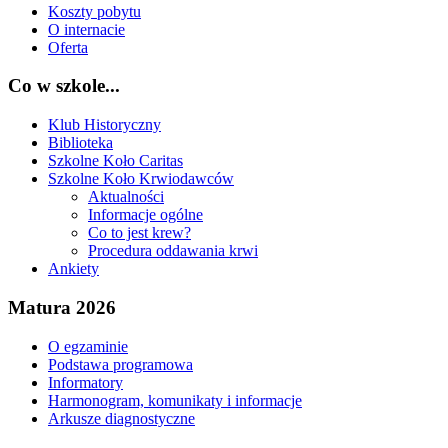
Koszty pobytu
O internacie
Oferta
Co w szkole...
Klub Historyczny
Biblioteka
Szkolne Koło Caritas
Szkolne Koło Krwiodawców
Aktualności
Informacje ogólne
Co to jest krew?
Procedura oddawania krwi
Ankiety
Matura 2026
O egzaminie
Podstawa programowa
Informatory
Harmonogram, komunikaty i informacje
Arkusze diagnostyczne