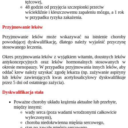
tężcowej,
48 godzin od przyjęcia szczepionki przeciw
wściekliźnie i kleszczowemu zapaleniu mózgu, a 1 rok
w przypadku ryzyka zakażenia.
Przyjmowanie leków
Przyjmowanie leków może wskazywać na istnienie choroby
powodującej dyskwalifikację, dlatego należy wyjaśnić przyczynę
stosowanego leczenia.
Okres przyjmowania leków z wyjątkiem witamin, doustnych leków
antykoncepcyjnych oraz leków hormonalnych stosowanych w
okresie menopauzy. W przypadku przyjmowania innych leków, aby
oddać krew należy uzyskać zgodę lekarza (np. zażywanie aspiryny
lub leków zawierających kwas acetylosalicylowy dyskwalifikuje
przez 5 dni od ostatniego zażycia).
Dyskwalifikacja stała
Poważne choroby układu krążenia aktualne lub przebyte,
między innymi:
wady serca (poza wadami wrodzonymi całkowicie
wyleczonymi),
choroba niedokrwienna mięśnia sercowego,
stan po zawale mięśnia sercowego,