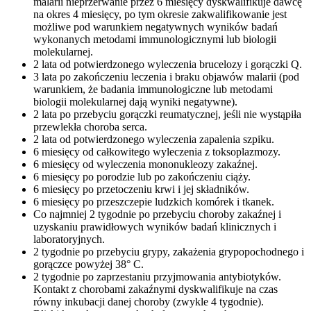
malarii nieprzerwanie przez 6 miesięcy dyskwalifikuje dawcę
na okres 4 miesięcy, po tym okresie zakwalifikowanie jest
możliwe pod warunkiem negatywnych wyników badań
wykonanych metodami immunologicznymi lub biologii
molekularnej.
2 lata od potwierdzonego wyleczenia brucelozy i gorączki Q.
3 lata po zakończeniu leczenia i braku objawów malarii (pod
warunkiem, że badania immunologiczne lub metodami
biologii molekularnej dają wyniki negatywne).
2 lata po przebyciu gorączki reumatycznej, jeśli nie wystąpiła
przewlekła choroba serca.
2 lata od potwierdzonego wyleczenia zapalenia szpiku.
6 miesięcy od całkowitego wyleczenia z toksoplazmozy.
6 miesięcy od wyleczenia mononukleozy zakaźnej.
6 miesięcy po porodzie lub po zakończeniu ciąży.
6 miesięcy po przetoczeniu krwi i jej składników.
6 miesięcy po przeszczepie ludzkich komórek i tkanek.
Co najmniej 2 tygodnie po przebyciu choroby zakaźnej i
uzyskaniu prawidłowych wyników badań klinicznych i
laboratoryjnych.
2 tygodnie po przebyciu grypy, zakażenia grypopochodnego i
gorączce powyżej 38° C.
2 tygodnie po zaprzestaniu przyjmowania antybiotyków.
Kontakt z chorobami zakaźnymi dyskwalifikuje na czas
równy inkubacji danej choroby (zwykle 4 tygodnie).