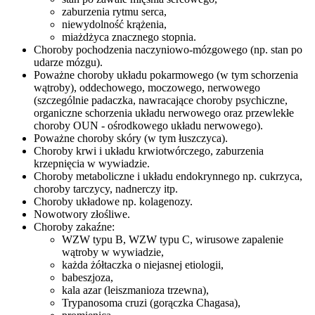
zaburzenia rytmu serca,
niewydolność krążenia,
miażdżyca znacznego stopnia.
Choroby pochodzenia naczyniowo-mózgowego (np. stan po
udarze mózgu).
Poważne choroby układu pokarmowego (w tym schorzenia
wątroby), oddechowego, moczowego, nerwowego
(szczególnie padaczka, nawracające choroby psychiczne,
organiczne schorzenia układu nerwowego oraz przewlekłe
choroby OUN - ośrodkowego układu nerwowego).
Poważne choroby skóry (w tym łuszczyca).
Choroby krwi i układu krwiotwórczego, zaburzenia
krzepnięcia w wywiadzie.
Choroby metaboliczne i układu endokrynnego np. cukrzyca,
choroby tarczycy, nadnerczy itp.
Choroby układowe np. kolagenozy.
Nowotwory złośliwe.
Choroby zakaźne:
WZW typu B, WZW typu C, wirusowe zapalenie
wątroby w wywiadzie,
każda żółtaczka o niejasnej etiologii,
babeszjoza,
kala azar (leiszmanioza trzewna),
Trypanosoma cruzi (gorączka Chagasa),