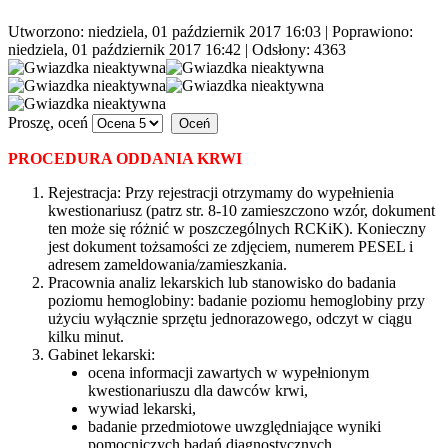
Utworzono: niedziela, 01 październik 2017 16:03
|
Poprawiono:
niedziela, 01 październik 2017 16:42
| Odsłony: 4363
Proszę, oceń
PROCEDURA ODDANIA KRWI
Rejestracja: Przy rejestracji otrzymamy do wypełnienia
kwestionariusz (patrz str. 8-10 zamieszczono wzór, dokument
ten może się różnić w poszczególnych RCKiK). Konieczny
jest dokument tożsamości ze zdjęciem, numerem PESEL i
adresem zameldowania/zamieszkania.
Pracownia analiz lekarskich lub stanowisko do badania
poziomu hemoglobiny: badanie poziomu hemoglobiny przy
użyciu wyłącznie sprzętu jednorazowego, odczyt w ciągu
kilku minut.
Gabinet lekarski:
ocena informacji zawartych w wypełnionym
kwestionariuszu dla dawców krwi,
wywiad lekarski,
badanie przedmiotowe uwzględniające wyniki
pomocniczych badań diagnostycznych,