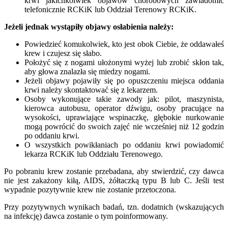
krwi jakichkolwiek objawów chorobowych zawiadomić
telefonicznie RCKiK lub Oddział Terenowy RCKiK.
Jeżeli jednak wystąpiły objawy osłabienia należy:
Powiedzieć komukolwiek, kto jest obok Ciebie, że oddawałeś
krew i czujesz się słabo.
Położyć się z nogami ułożonymi wyżej lub zrobić skłon tak,
aby głowa znalazła się miedzy nogami.
Jeżeli objawy pojawiły się po opuszczeniu miejsca oddania
krwi należy skontaktować się z lekarzem.
Osoby wykonujące takie zawody jak: pilot, maszynista,
kierowca autobusu, operator dźwigu, osoby pracujące na
wysokości, uprawiające wspinaczkę, głębokie nurkowanie
mogą powrócić do swoich zajęć nie wcześniej niż 12 godzin
po oddaniu krwi.
O wszystkich powikłaniach po oddaniu krwi powiadomić
lekarza RCKiK lub Oddziału Terenowego.
Po pobraniu krew zostanie przebadana, aby stwierdzić, czy dawca
nie jest zakażony kiłą, AIDS, żółtaczką typu B lub C. Jeśli test
wypadnie pozytywnie krew nie zostanie przetoczona.
Przy pozytywnych wynikach badań, tzn. dodatnich (wskazujących
na infekcję) dawca zostanie o tym poinformowany.