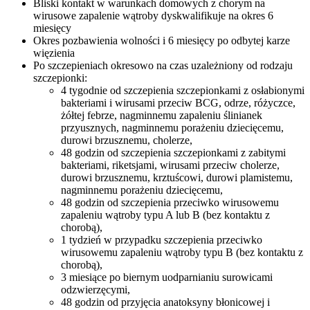
Bliski kontakt w warunkach domowych z chorym na
wirusowe zapalenie wątroby dyskwalifikuje na okres 6
miesięcy
Okres pozbawienia wolności i 6 miesięcy po odbytej karze
więzienia
Po szczepieniach okresowo na czas uzależniony od rodzaju
szczepionki:
4 tygodnie od szczepienia szczepionkami z osłabionymi
bakteriami i wirusami przeciw BCG, odrze, różyczce,
żółtej febrze, nagminnemu zapaleniu ślinianek
przyusznych, nagminnemu porażeniu dziecięcemu,
durowi brzusznemu, cholerze,
48 godzin od szczepienia szczepionkami z zabitymi
bakteriami, riketsjami, wirusami przeciw cholerze,
durowi brzusznemu, krztuścowi, durowi plamistemu,
nagminnemu porażeniu dziecięcemu,
48 godzin od szczepienia przeciwko wirusowemu
zapaleniu wątroby typu A lub B (bez kontaktu z
chorobą),
1 tydzień w przypadku szczepienia przeciwko
wirusowemu zapaleniu wątroby typu B (bez kontaktu z
chorobą),
3 miesiące po biernym uodparnianiu surowicami
odzwierzęcymi,
48 godzin od przyjęcia anatoksyny błonicowej i