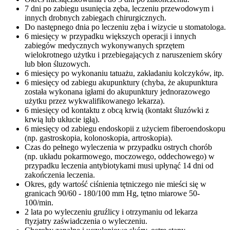
7 dni po zabiegu usunięcia zęba, leczeniu przewodowym i
innych drobnych zabiegach chirurgicznych.
Do następnego dnia po leczeniu zęba i wizycie u stomatologa.
6 miesięcy w przypadku większych operacji i innych
zabiegów medycznych wykonywanych sprzętem
wielokrotnego użytku i przebiegających z naruszeniem skóry
lub błon śluzowych.
6 miesięcy po wykonaniu tatuażu, zakładaniu kolczyków, itp.
6 miesięcy od zabiegu akupunktury (chyba, że akupunktura
została wykonana igłami do akupunktury jednorazowego
użytku przez wykwalifikowanego lekarza).
6 miesięcy od kontaktu z obcą krwią (kontakt śluzówki z
krwią lub ukłucie igłą).
6 miesięcy od zabiegu endoskopii z użyciem fiberoendoskopu
(np. gastroskopia, kolonoskopia, artroskopia).
Czas do pełnego wyleczenia w przypadku ostrych chorób
(np. układu pokarmowego, moczowego, oddechowego) w
przypadku leczenia antybiotykami musi upłynąć 14 dni od
zakończenia leczenia.
Okres, gdy wartość ciśnienia tętniczego nie mieści się w
granicach 90/60 - 180/100 mm Hg, tętno miarowe 50-
100/min.
2 lata po wyleczeniu gruźlicy i otrzymaniu od lekarza
ftyzjatry zaświadczenia o wyleczeniu.