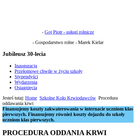
-
Goj Piotr - usługi rolnicze
- Gospodarstwo rolne - Marek Kielar
Jubileusz 30-lecia
Inauguracja
Przełomowe chwile w życiu szkoły
Stypendyści
Wydarzenia
Osiągnięcia
Jesteś tutaj:
Home
Szkolne Koło Krwiodawców
Procedura
oddawania krwi
Finansujemy koszty zakwaterowania w internacie uczniom klas
pierwszych. Finansujemy również koszty dojazdu do szkoły
uczniom klas pierwszych.
PROCEDURA ODDANIA KRWI