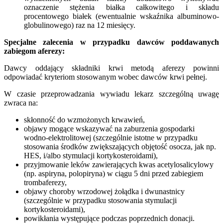
oznaczenie stężenia białka całkowitego i składu
procentowego białek (ewentualnie wskaźnika albuminowo-
globulinowego) raz na 12 miesięcy.
Specjalne zalecenia w przypadku dawców poddawanych
zabiegom aferezy:
Dawcy oddający składniki krwi metodą aferezy powinni
odpowiadać kryteriom stosowanym wobec dawców krwi pełnej.
W czasie przeprowadzania wywiadu lekarz szczególną uwagę
zwraca na:
skłonność do wzmożonych krwawień,
objawy mogące wskazywać na zaburzenia gospodarki
wodno-elektrolitowej (szczególnie istotne w przypadku
stosowania środków zwiększających objętość osocza, jak np.
HES, i/albo stymulacji kortykosteroidami),
przyjmowanie leków zawierających kwas acetylosalicylowy
(np. aspiryna, polopiryna) w ciągu 5 dni przed zabiegiem
trombaferezy,
objawy choroby wrzodowej żołądka i dwunastnicy
(szczególnie w przypadku stosowania stymulacji
kortykosteroidami),
powikłania występujące podczas poprzednich donacji.