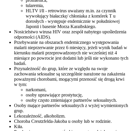
promienica,
tularemia,
HLTV l/ll - retrowirus uważany m.in. za czynnik
wywołujący białaczkę/ chłoniaka z komórek T u
dorosłych - występuje endemicznie w południowej
Japonii i basenie Morza Karaibskiego.
Nosicielstwo wirusa HIV oraz zespół nabytego upośledzenia
odporności (AIDS).
Przebywanie na obszarach endemicznego występowania
malarii nieprzerwanie przez 6 miesięcy, jeżeli wynik badań w
kierunku malarii przeprowadzonych nie wcześniej niż 4
miesiące po powrocie jest dodatni lub jeśli nie wykonano tych
badań.
Przynależność do grup, które ze względu na swoje
zachowania seksualne są szczególnie narażone na zakażenia
poważnymi chorobami, mogącymi przenosić się drogą krwi
w tym:
narkomani,
osoby uprawiające prostytucję,
osoby często zmieniające partnerów seksualnych.
Osoby mające partnerów seksualnych z wyżej wymienionych
grup.
Lekozależność, alkoholizm.
Choroba Creutzfelda-Jakoba u osoby lub w rodzinie.
Kiła.