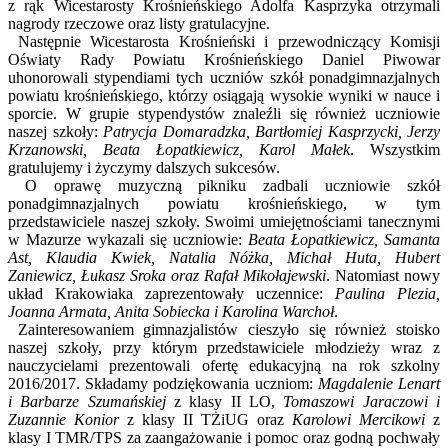
z rąk Wicestarosty Krośnieńskiego Adolfa Kasprzyka otrzymali
nagrody rzeczowe oraz listy gratulacyjne.
Następnie Wicestarosta Krośnieński i przewodniczący Komisji
Oświaty Rady Powiatu Krośnieńskiego Daniel Piwowar
uhonorowali stypendiami tych uczniów szkół ponadgimnazjalnych
powiatu krośnieńskiego, którzy osiągają wysokie wyniki w nauce i
sporcie. W grupie stypendystów znaleźli się również uczniowie
naszej szkoły:
Patrycja Domaradzka, Bartłomiej Kasprzycki, Jerzy
Krzanowski, Beata Łopatkiewicz, Karol Małek
. Wszystkim
gratulujemy i życzymy dalszych sukcesów.
O oprawę muzyczną pikniku zadbali uczniowie szkół
ponadgimnazjalnych powiatu krośnieńskiego, w tym
przedstawiciele naszej szkoły. Swoimi umiejętnościami tanecznymi
w Mazurze wykazali się uczniowie:
Beata Łopatkiewicz, Samanta
Ast, Klaudia Kwiek, Natalia Nóżka, Michał Huta, Hubert
Zaniewicz, Łukasz Sroka oraz Rafał Mikołajewski
. Natomiast nowy
układ Krakowiaka zaprezentowały uczennice:
Paulina Plezia,
Joanna Armata, Anita Sobiecka i Karolina Warchoł
.
Zainteresowaniem gimnazjalistów cieszyło się również stoisko
naszej szkoły, przy którym przedstawiciele młodzieży wraz z
nauczycielami prezentowali ofertę edukacyjną na rok szkolny
2016/2017. Składamy podziękowania uczniom:
Magdalenie Lenart
i Barbarze Szumańskiej
z klasy II LO,
Tomaszowi Jaraczowi i
Zuzannie Konior
z klasy II TŻiUG oraz
Karolowi Mercikowi
z
klasy I TMR/TPS za zaangażowanie i pomoc oraz godną pochwały