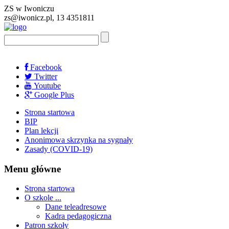
ZS w Iwoniczu
zs@iwonicz.pl, 13 4351811
Facebook
Twitter
Youtube
Google Plus
Strona startowa
BIP
Plan lekcji
Anonimowa skrzynka na sygnały
Zasady (COVID-19)
Menu główne
Strona startowa
O szkole ...
Dane teleadresowe
Kadra pedagogiczna
Patron szkoły