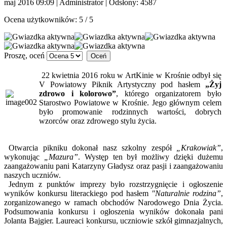
maj 2016 09:09
|
Administrator
| Odsłony: 4587
Ocena użytkowników:
5
/
5
Proszę, oceń
22 kwietnia 2016 roku w ArtKinie w Krośnie odbył się
V Powiatowy Piknik Artystyczny pod hasłem
„Żyj
zdrowo i kolorowo”
, którego organizatorem było
Starostwo Powiatowe w Krośnie. Jego głównym celem
było promowanie rodzinnych wartości, dobrych
wzorców oraz zdrowego stylu życia.
Otwarcia pikniku dokonał nasz szkolny zespół
„Krakowiak”
,
wykonując
„Mazura”
. Występ ten był możliwy dzięki dużemu
zaangażowaniu pani Katarzyny Gładysz oraz pasji i zaangażowaniu
naszych uczniów.
Jednym z punktów imprezy było rozstrzygnięcie i ogłoszenie
wyników konkursu literackiego pod hasłem
"Naturalnie rodzina”
,
zorganizowanego w ramach obchodów Narodowego Dnia Życia.
Podsumowania konkursu i ogłoszenia wyników dokonała pani
Jolanta Bajgier. Laureaci konkursu, uczniowie szkół gimnazjalnych,