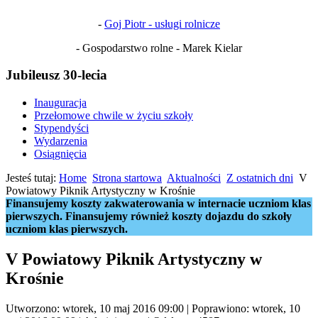
-
Goj Piotr - usługi rolnicze
- Gospodarstwo rolne - Marek Kielar
Jubileusz 30-lecia
Inauguracja
Przełomowe chwile w życiu szkoły
Stypendyści
Wydarzenia
Osiągnięcia
Jesteś tutaj:
Home
Strona startowa
Aktualności
Z ostatnich dni
V
Powiatowy Piknik Artystyczny w Krośnie
Finansujemy koszty zakwaterowania w internacie uczniom klas
pierwszych. Finansujemy również koszty dojazdu do szkoły
uczniom klas pierwszych.
V Powiatowy Piknik Artystyczny w
Krośnie
Utworzono: wtorek, 10 maj 2016 09:00
|
Poprawiono: wtorek, 10