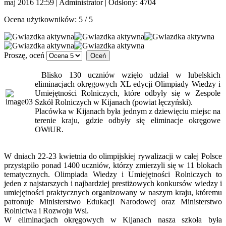
maj 2016 12:59
|
Administrator
| Odsłony: 4704
Ocena użytkowników:
5
/
5
Proszę, oceń
Blisko 130 uczniów wzięło udział w lubelskich
eliminacjach okręgowych XL edycji Olimpiady Wiedzy i
Umiejętności Rolniczych, które odbyły się w Zespole
Szkół Rolniczych w Kijanach (powiat łęczyński).
Placówka w Kijanach była jednym z dziewięciu miejsc na
terenie kraju, gdzie odbyły się eliminacje okręgowe
OWiUR.
W dniach 22-23 kwietnia do olimpijskiej rywalizacji w całej Polsce
przystąpiło ponad 1400 uczniów, którzy zmierzyli się w 11 blokach
tematycznych.
Olimpiada Wiedzy i Umiejętności Rolniczych to
jeden z najstarszych i najbardziej prestiżowych konkursów wiedzy i
umiejętności praktycznych organizowany w naszym kraju, któremu
patronuje Ministerstwo Edukacji Narodowej oraz Ministerstwo
Rolnictwa i Rozwoju Wsi.
W eliminacjach okręgowych w Kijanach nasza szkoła była