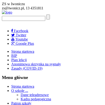
ZS w Iwoniczu
zs@iwonicz.pl, 13 4351811
Facebook
Twitter
Youtube
Google Plus
Strona startowa
BIP
Plan lekcji
Anonimowa skrzynka na sygnały
Zasady (COVID-19)
Menu główne
Strona startowa
O szkole ...
Dane teleadresowe
Kadra pedagogiczna
Patron szkoły