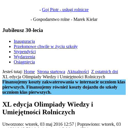
-
Goj Piotr - usługi rolnicze
- Gospodarstwo rolne - Marek Kielar
Jubileusz 30-lecia
Inauguracja
Przełomowe chwile w życiu szkoły
Stypendyści
Wydarzenia
Osiągnięcia
Jesteś tutaj:
Home
Strona startowa
Aktualności
Z ostatnich dni
XL edycja Olimpiady Wiedzy i Umiejętności Rolniczych
Finansujemy koszty zakwaterowania w internacie uczniom klas
pierwszych. Finansujemy również koszty dojazdu do szkoły
uczniom klas pierwszych.
XL edycja Olimpiady Wiedzy i
Umiejętności Rolniczych
Utworzono: wtorek, 03 maj 2016 12:57
|
Poprawiono: wtorek, 03