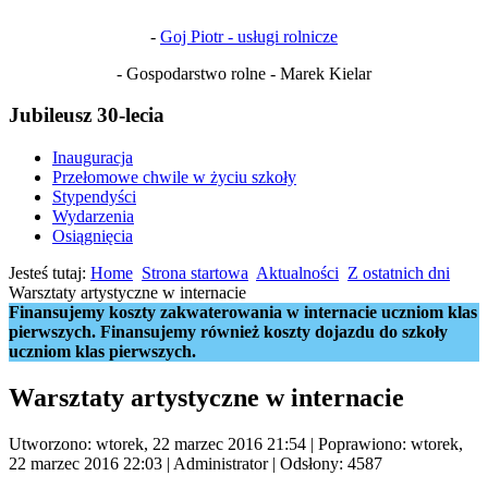
-
Goj Piotr - usługi rolnicze
- Gospodarstwo rolne - Marek Kielar
Jubileusz 30-lecia
Inauguracja
Przełomowe chwile w życiu szkoły
Stypendyści
Wydarzenia
Osiągnięcia
Jesteś tutaj:
Home
Strona startowa
Aktualności
Z ostatnich dni
Warsztaty artystyczne w internacie
Finansujemy koszty zakwaterowania w internacie uczniom klas
pierwszych. Finansujemy również koszty dojazdu do szkoły
uczniom klas pierwszych.
Warsztaty artystyczne w internacie
Utworzono: wtorek, 22 marzec 2016 21:54
|
Poprawiono: wtorek,
22 marzec 2016 22:03
|
Administrator
| Odsłony: 4587