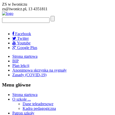
ZS w Iwoniczu
zs@iwonicz.pl, 13 4351811
Facebook
Twitter
Youtube
Google Plus
Strona startowa
BIP
Plan lekcji
Anonimowa skrzynka na sygnały
Zasady (COVID-19)
Menu główne
Strona startowa
O szkole ...
Dane teleadresowe
Kadra pedagogiczna
Patron szkoły