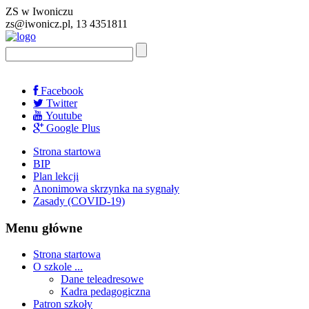
ZS w Iwoniczu
zs@iwonicz.pl, 13 4351811
Facebook
Twitter
Youtube
Google Plus
Strona startowa
BIP
Plan lekcji
Anonimowa skrzynka na sygnały
Zasady (COVID-19)
Menu główne
Strona startowa
O szkole ...
Dane teleadresowe
Kadra pedagogiczna
Patron szkoły