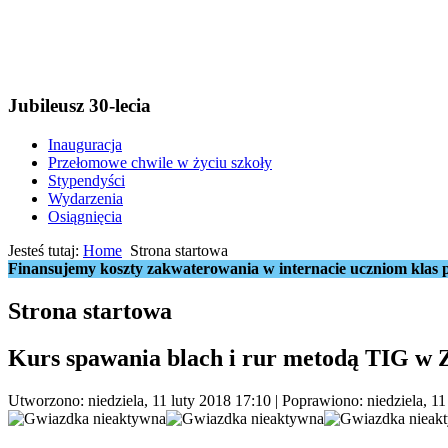
Jubileusz 30-lecia
Inauguracja
Przełomowe chwile w życiu szkoły
Stypendyści
Wydarzenia
Osiągnięcia
Jesteś tutaj:
Home
Strona startowa
Finansujemy koszty zakwaterowania w internacie uczniom klas p
Strona startowa
Kurs spawania blach i rur metodą TIG w Z
Utworzono: niedziela, 11 luty 2018 17:10
|
Poprawiono: niedziela, 11