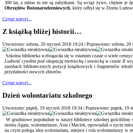
300 lat, a mimo to nie są zabytkami. Są wciąż żywe, chętnie je 
Obrzędów Bożonarodzeniowych
, który odbył się w Domu Ludo
Czytaj więcej...
Z książką bliżej historii…
Utworzono: sobota, 20 styczeń 2018 19:24
|
Poprawiono: sobota, 20 
Szkolna biblioteka wzbogaciła się w ostatnim czasie o wiele cennych
Ludność cywilna pod okupacją niemiecką i sowiecką w czasie II woj
zasobach bibliotecznych pozycji książkowych i fragmentów tekst
przydatności nowych zbiorów.
Czytaj więcej...
Dzień wolontariatu szkolnego
Utworzono: piątek, 19 styczeń 2018 19:34
|
Poprawiono: piątek, 19 
W grudniowe popołudnie w naszej bibliotece szkolnej gościliśmy s
siostra Agata, wolontariusze, Asia i Maciek, opowiadali o życiu m
na czym polega idea wolontariatu, miejsce i rola wolontariuszy w r