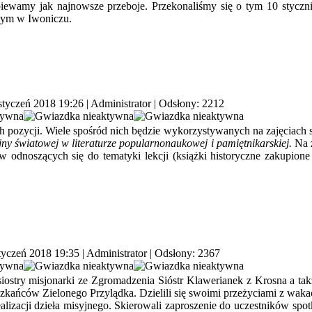
śpiewamy jak najnowsze przeboje. Przekonaliśmy się o tym 10 styczn
wym w Iwoniczu.
styczeń 2018 19:26
|
Administrator
| Odsłony: 2212
 pozycji. Wiele spośród nich będzie wykorzystywanych na zajęciach szko
ny światowej w literaturze popularnonaukowej i pamiętnikarskiej.
Na z
ów odnoszących się do tematyki lekcji (książki historyczne zakupi
styczeń 2018 19:35
|
Administrator
| Odsłony: 2367
iostry misjonarki ze Zgromadzenia Sióstr Klawerianek z Krosna a tak
ieszkańców Zielonego Przylądka. Dzielili się swoimi przeżyciami z wa
ealizacji dzieła misyjnego. Skierowali zaproszenie do uczestników spo