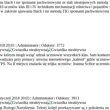
ia blach i rur spoinami pachwinowymi ze stali niestopowych metodą
 10 uczniów klas III i IV technikum mechanizacji rolnictwa i pojazd
 w zakresie spawania blach i rur metodą TIG spoinami pachwinowymi 
018 20:01
|
Administrator
| Odsłony: 3772
w którym mogli wziąć udział uczniowie wszystkich klas. Sam konkurs 
prowadzony przy pomocy serwisu internetowego „kahoot” gdzie uczniow
PS. Na II miejscu znalazła się trójka uczniów: Joanna Ścibor uczennic
styczeń 2018 20:03
|
Administrator
| Odsłony: 3913
ąt Bożego Narodzenia. Teksty kolęd przekazywane są z pokolenia na po