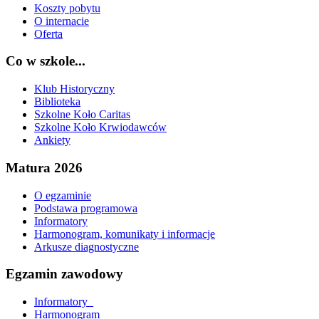
Koszty pobytu
O internacie
Oferta
Co w szkole...
Klub Historyczny
Biblioteka
Szkolne Koło Caritas
Szkolne Koło Krwiodawców
Ankiety
Matura 2026
O egzaminie
Podstawa programowa
Informatory
Harmonogram, komunikaty i informacje
Arkusze diagnostyczne
Egzamin zawodowy
Informatory_
Harmonogram_