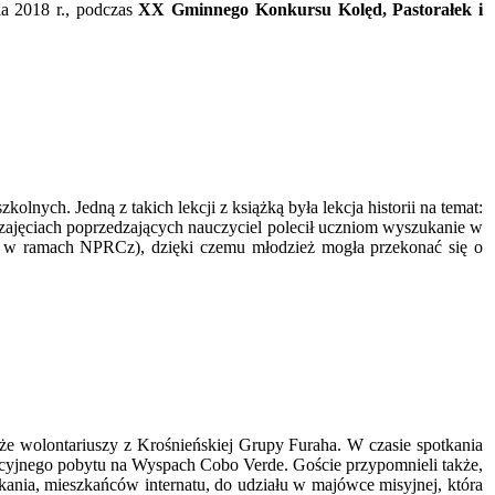
ia 2018 r., podczas
XX Gminnego Konkursu Kolęd, Pastorałek i
lnych. Jedną z takich lekcji z książką była lekcja historii na temat:
ajęciach poprzedzających nauczyciel polecił uczniom wyszukanie w
one w ramach NPRCz), dzięki czemu młodzież mogła przekonać się o
że wolontariuszy z Krośnieńskiej Grupy Furaha. W czasie spotkania
kacyjnego pobytu na Wyspach Cobo Verde. Goście przypomnieli także,
tkania, mieszkańców internatu, do udziału w majówce misyjnej, która