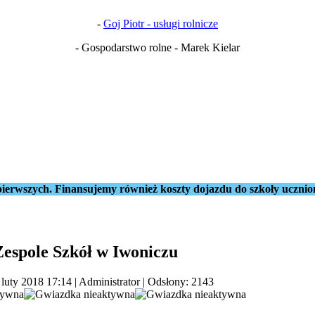
-
Goj Piotr - usługi rolnicze
- Gospodarstwo rolne - Marek Kielar
ierwszych. Finansujemy również koszty dojazdu do szkoły ucznio
espole Szkół w Iwoniczu
 luty 2018 17:14
|
Administrator
| Odsłony: 2143