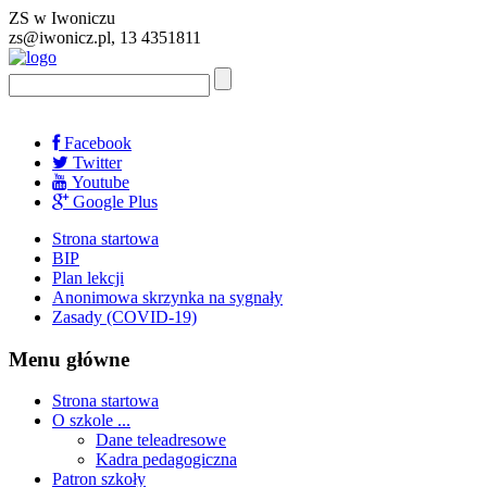
ZS w Iwoniczu
zs@iwonicz.pl, 13 4351811
Facebook
Twitter
Youtube
Google Plus
Strona startowa
BIP
Plan lekcji
Anonimowa skrzynka na sygnały
Zasady (COVID-19)
Menu główne
Strona startowa
O szkole ...
Dane teleadresowe
Kadra pedagogiczna
Patron szkoły