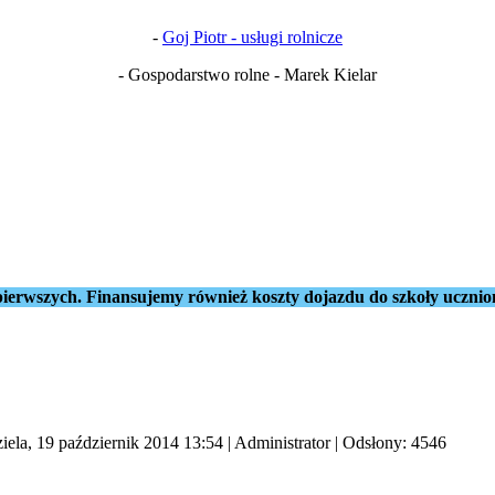
-
Goj Piotr - usługi rolnicze
- Gospodarstwo rolne - Marek Kielar
ierwszych. Finansujemy również koszty dojazdu do szkoły ucznio
iela, 19 październik 2014 13:54
|
Administrator
| Odsłony: 4546