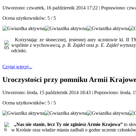
Utworzono: czwartek, 16 październik 2014 17:22
|
Poprawiono: czwa
Ocena użytkowników:
5
/
5
Korzystając ze słonecznej, jesiennej aury uczniowie kl. II 
wspólnie z wychowawcą,
p. B. Zajdel
oraz
p. E. Zajdel
wyruszyli
odcinki.
Czytaj więcej...
Uroczystości przy pomniku Armii Krajowe
Utworzono: środa, 15 październik 2014 18:43
|
Poprawiono: środa, 1
Ocena użytkowników:
5
/
5
„Nas nie stanie, lecz Ty nie zginiesz Armio Krajowa”
to sło
w Krośnie oraz władze miasta zadbali o godne uczenie członkó