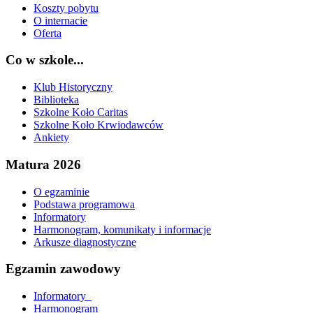
Koszty pobytu
O internacie
Oferta
Co w szkole...
Klub Historyczny
Biblioteka
Szkolne Koło Caritas
Szkolne Koło Krwiodawców
Ankiety
Matura 2026
O egzaminie
Podstawa programowa
Informatory
Harmonogram, komunikaty i informacje
Arkusze diagnostyczne
Egzamin zawodowy
Informatory_
Harmonogram_