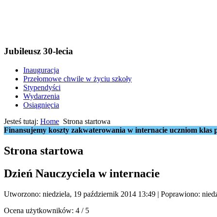
Jubileusz 30-lecia
Inauguracja
Przełomowe chwile w życiu szkoły
Stypendyści
Wydarzenia
Osiągnięcia
Jesteś tutaj:
Home
Strona startowa
Finansujemy koszty zakwaterowania w internacie uczniom klas p
Strona startowa
Dzień Nauczyciela w internacie
Utworzono: niedziela, 19 październik 2014 13:49
|
Poprawiono: niedz
Ocena użytkowników:
4
/
5