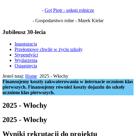
-
Goj Piotr - usługi rolnicze
- Gospodarstwo rolne - Marek Kielar
Jubileusz 30-lecia
Inauguracja
Przełomowe chwile w życiu szkoły
Stypendyści
Wydarzenia
Osiągnięcia
Jesteś tutaj:
Home
2025 - Włochy
Finansujemy koszty zakwaterowania w internacie uczniom klas
pierwszych. Finansujemy również koszty dojazdu do szkoły
uczniom klas pierwszych.
2025 - Włochy
2025 - Włochy
Wyniki rekrutacji do projektu