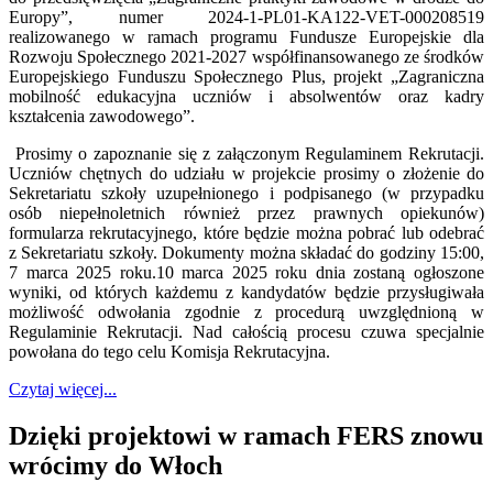
Europy”, numer 2024-1-PL01-KA122-VET-000208519
realizowanego w ramach programu Fundusze Europejskie dla
Rozwoju Społecznego 2021-2027 współfinansowanego ze środków
Europejskiego Funduszu Społecznego Plus, projekt „Zagraniczna
mobilność edukacyjna uczniów i absolwentów oraz kadry
kształcenia zawodowego”.
Prosimy o zapoznanie się z załączonym Regulaminem Rekrutacji.
Uczniów chętnych do udziału w projekcie prosimy o złożenie do
Sekretariatu szkoły uzupełnionego i podpisanego (w przypadku
osób niepełnoletnich również przez prawnych opiekunów)
formularza rekrutacyjnego, które będzie można pobrać lub odebrać
z Sekretariatu szkoły. Dokumenty można składać do godziny 15:00,
7 marca 2025 roku.10 marca 2025 roku dnia zostaną ogłoszone
wyniki, od których każdemu z kandydatów będzie przysługiwała
możliwość odwołania zgodnie z procedurą uwzględnioną w
Regulaminie Rekrutacji. Nad całością procesu czuwa specjalnie
powołana do tego celu Komisja Rekrutacyjna.
Czytaj więcej...
Dzięki projektowi w ramach FERS znowu
wrócimy do Włoch