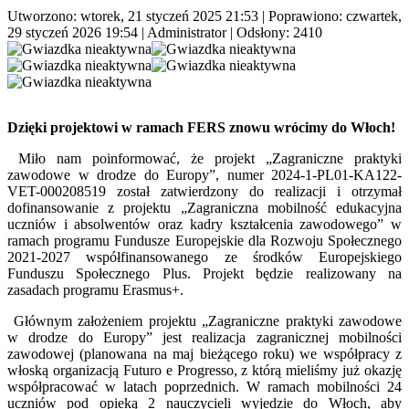
Utworzono: wtorek, 21 styczeń 2025 21:53
|
Poprawiono: czwartek,
29 styczeń 2026 19:54
|
Administrator
| Odsłony: 2410
Dzięki projektowi w ramach FERS znowu wrócimy do Włoch!
Miło nam poinformować, że projekt „Zagraniczne praktyki
zawodowe w drodze do Europy”, numer 2024-1-PL01-KA122-
VET-000208519 został zatwierdzony do realizacji i otrzymał
dofinansowanie z projektu „Zagraniczna mobilność edukacyjna
uczniów i absolwentów oraz kadry kształcenia zawodowego” w
ramach programu Fundusze Europejskie dla Rozwoju Społecznego
2021-2027 współfinansowanego ze środków Europejskiego
Funduszu Społecznego Plus. Projekt będzie realizowany na
zasadach programu Erasmus+.
Głównym założeniem projektu „Zagraniczne praktyki zawodowe
w drodze do Europy” jest realizacja zagranicznej mobilności
zawodowej (planowana na maj bieżącego roku) we współpracy z
włoską organizacją Futuro e Progresso, z którą mieliśmy już okazję
współpracować w latach poprzednich. W ramach mobilności 24
uczniów pod opieką 2 nauczycieli wyjedzie do Włoch, aby