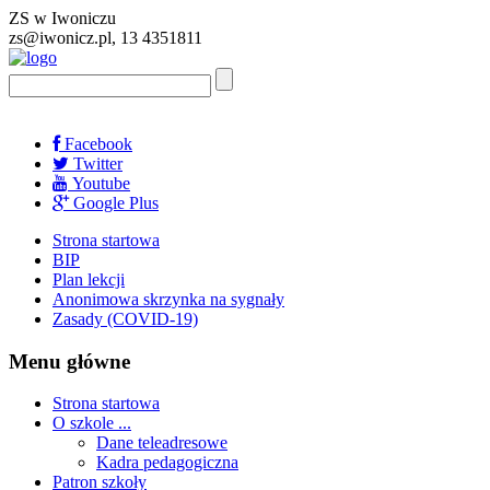
ZS w Iwoniczu
zs@iwonicz.pl, 13 4351811
Facebook
Twitter
Youtube
Google Plus
Strona startowa
BIP
Plan lekcji
Anonimowa skrzynka na sygnały
Zasady (COVID-19)
Menu główne
Strona startowa
O szkole ...
Dane teleadresowe
Kadra pedagogiczna
Patron szkoły