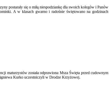
yny postarały się o miłą niespodziankę dla swoich kolegów i Panów
 upominki. A w klasach gwarno i radośnie świętowano na godzinach
encji maturzystów została odprawiona Msza Święta przed cudownym
igniewa Kurko uczestniczyli w Drodze Krzyżowej.