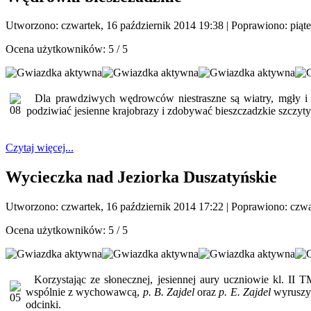
Utworzono: czwartek, 16 październik 2014 19:38
|
Poprawiono: piąte
Ocena użytkowników:
5
/
5
Dla prawdziwych wędrowców niestraszne są wiatry, mgły i r
podziwiać jesienne krajobrazy i zdobywać bieszczadzkie szczy
Czytaj więcej...
Wycieczka nad Jeziorka Duszatyńskie
Utworzono: czwartek, 16 październik 2014 17:22
|
Poprawiono: czwa
Ocena użytkowników:
5
/
5
Korzystając ze słonecznej, jesiennej aury uczniowie kl. II 
wspólnie z wychowawcą,
p. B. Zajdel
oraz
p. E. Zajdel
wyruszyli
odcinki.