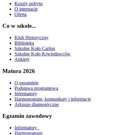
Koszty pobytu
O internacie
Oferta
Co w szkole...
Klub Historyczny
Biblioteka
Szkolne Koło Caritas
Szkolne Koło Krwiodawców
Ankiety
Matura 2026
O egzaminie
Podstawa programowa
Informatory
Harmonogram, komunikaty i informacje
Arkusze diagnostyczne
Egzamin zawodowy
Informatory_
Harmonogram_