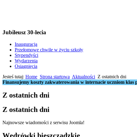
Jubileusz 30-lecia
Inauguracja
Przełomowe chwile w życiu szkoły
Stypendyści
Wydarzenia
Osiągnięcia
Jesteś tutaj:
Home
Strona startowa
Aktualności
Z ostatnich dni
Finansujemy koszty zakwaterowania w internacie uczniom klas p
Z ostatnich dni
Z ostatnich dni
Najnowsze wiadomości z serwisu Joomla!
Wędrówki bieszczadzkie