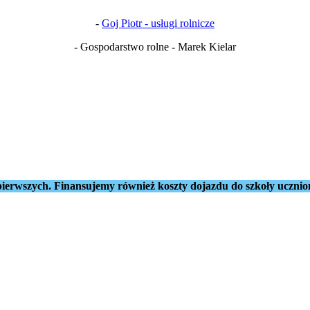
-
Goj Piotr - usługi rolnicze
- Gospodarstwo rolne - Marek Kielar
ierwszych. Finansujemy również koszty dojazdu do szkoły ucznio