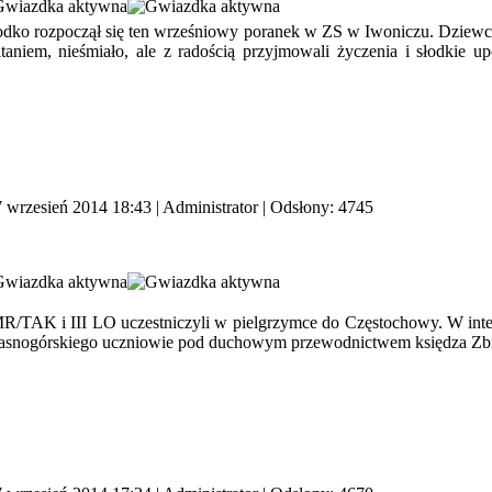
dko rozpoczął się ten wrześniowy poranek w ZS w Iwoniczu. Dziewcz
taniem, nieśmiało, ale z radością przyjmowali życzenia i słodkie
7 wrzesień 2014 18:43
|
Administrator
| Odsłony: 4745
MR/TAK i III LO uczestniczyli w pielgrzymce do Częstochowy. W int
 Jasnogórskiego uczniowie pod duchowym przewodnictwem księdza Zb