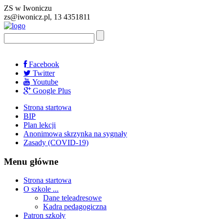
ZS w Iwoniczu
zs@iwonicz.pl, 13 4351811
Facebook
Twitter
Youtube
Google Plus
Strona startowa
BIP
Plan lekcji
Anonimowa skrzynka na sygnały
Zasady (COVID-19)
Menu główne
Strona startowa
O szkole ...
Dane teleadresowe
Kadra pedagogiczna
Patron szkoły