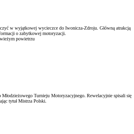
iczyć w wyjątkowej wycieczce do Iwonicza-Zdroju. Główną atrakcją
ormacji o zabytkowej motoryzacji.
 świeżym powietrzu
 Młodzieżowego Turnieju Motoryzacyjnego. Rewelacyjnie spisali się
ąc tytuł Mistrza Polski.