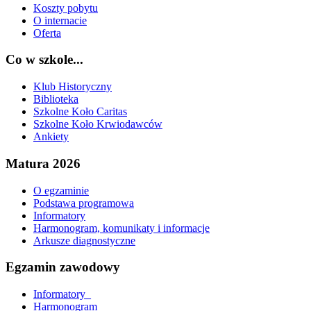
Koszty pobytu
O internacie
Oferta
Co w szkole...
Klub Historyczny
Biblioteka
Szkolne Koło Caritas
Szkolne Koło Krwiodawców
Ankiety
Matura 2026
O egzaminie
Podstawa programowa
Informatory
Harmonogram, komunikaty i informacje
Arkusze diagnostyczne
Egzamin zawodowy
Informatory_
Harmonogram_