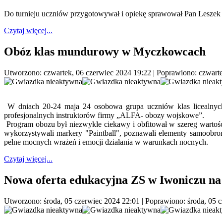
Do turnieju uczniów przygotowywał i opiekę sprawował Pan Leszek 
Czytaj więcej...
Obóz klas mundurowy w Myczkowcach
Utworzono: czwartek, 06 czerwiec 2024 19:22
|
Poprawiono: czwarte
W dniach 20-24 maja 24 osobowa grupa uczniów klas licealnych
profesjonalnych instruktorów firmy „ALFA- obozy wojskowe”.
Program obozu był niezwykle ciekawy i obfitował w szereg wartościo
wykorzystywali markery "Paintball", poznawali elementy samoobrony
pełne mocnych wrażeń i emocji działania w warunkach nocnych.
Czytaj więcej...
Nowa oferta edukacyjna ZS w Iwoniczu na
Utworzono: środa, 05 czerwiec 2024 22:01
|
Poprawiono: środa, 05 