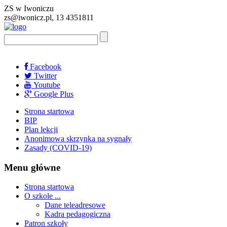
ZS w Iwoniczu
zs@iwonicz.pl, 13 4351811
Facebook
Twitter
Youtube
Google Plus
Strona startowa
BIP
Plan lekcji
Anonimowa skrzynka na sygnały
Zasady (COVID-19)
Menu główne
Strona startowa
O szkole ...
Dane teleadresowe
Kadra pedagogiczna
Patron szkoły