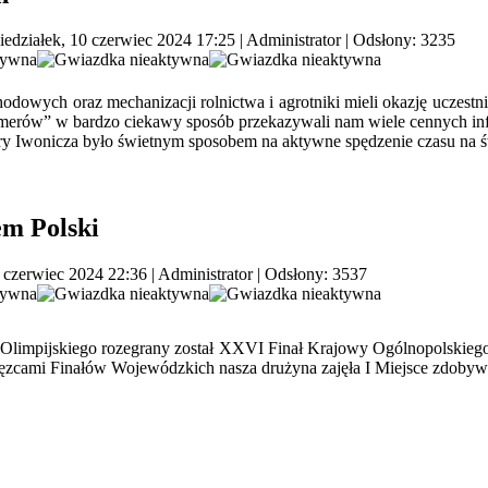
edziałek, 10 czerwiec 2024 17:25
|
Administrator
| Odsłony: 3235
owych oraz mechanizacji rolnictwa i agrotniki mieli okazję uczestn
imerów” w bardzo ciekawy sposób przekazywali nam wiele cennych inf
tury Iwonicza było świetnym sposobem na aktywne spędzenie czasu na
em Polski
 czerwiec 2024 22:36
|
Administrator
| Odsłony: 3537
Olimpijskiego rozegrany został XXVI Finał Krajowy Ogólnopolskiego
ęzcami Finałów Wojewódzkich nasza drużyna zajęła I Miejsce zdobywaj