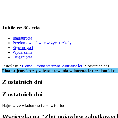
Jubileusz 30-lecia
Inauguracja
Przełomowe chwile w życiu szkoły
Stypendyści
Wydarzenia
Osiągnięcia
Jesteś tutaj:
Home
Strona startowa
Aktualności
Z ostatnich dni
Finansujemy koszty zakwaterowania w internacie uczniom klas p
Z ostatnich dni
Z ostatnich dni
Najnowsze wiadomości z serwisu Joomla!
Wycieczka na "Zlot pojazdów zabytkowyc