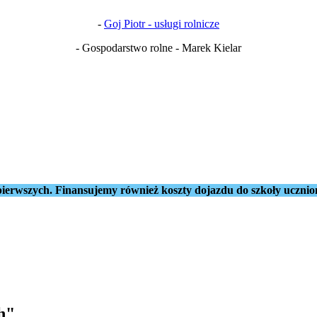
-
Goj Piotr - usługi rolnicze
- Gospodarstwo rolne - Marek Kielar
ierwszych. Finansujemy również koszty dojazdu do szkoły ucznio
h"