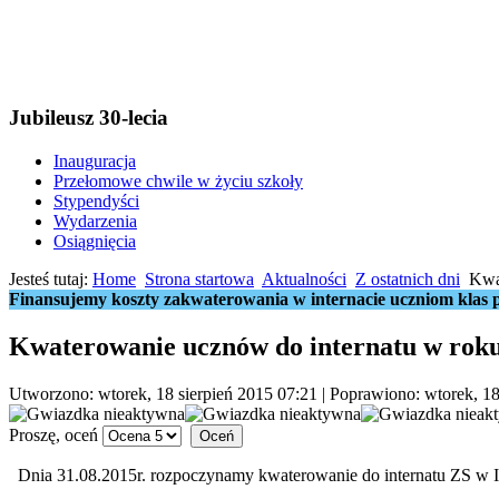
Jubileusz 30-lecia
Inauguracja
Przełomowe chwile w życiu szkoły
Stypendyści
Wydarzenia
Osiągnięcia
Jesteś tutaj:
Home
Strona startowa
Aktualności
Z ostatnich dni
Kwa
Finansujemy koszty zakwaterowania w internacie uczniom klas p
Kwaterowanie ucznów do internatu w rok
Utworzono: wtorek, 18 sierpień 2015 07:21
|
Poprawiono: wtorek, 18
Proszę, oceń
Dnia 31.08.2015r. rozpoczynamy kwaterowanie do internatu ZS w 