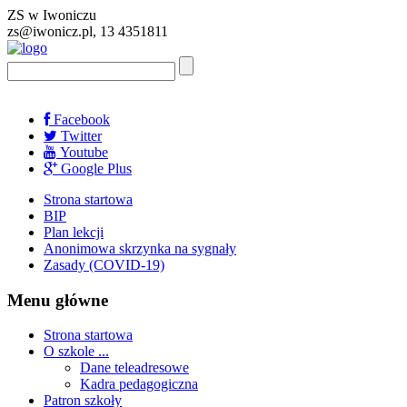
ZS w Iwoniczu
zs@iwonicz.pl, 13 4351811
Facebook
Twitter
Youtube
Google Plus
Strona startowa
BIP
Plan lekcji
Anonimowa skrzynka na sygnały
Zasady (COVID-19)
Menu główne
Strona startowa
O szkole ...
Dane teleadresowe
Kadra pedagogiczna
Patron szkoły