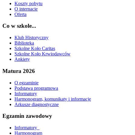
Koszty pobytu
O internacie
Oferta
Co w szkole...
Klub Historyczny
Biblioteka
Szkolne Koło Caritas
Szkolne Koło Krwiodawców
Ankiety
Matura 2026
O egzaminie
Podstawa programowa
Informatory
Harmonogram, komunikaty i informacje
Arkusze diagnostyczne
Egzamin zawodowy
Informatory_
Harmonogram_