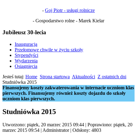
-
Goj Piotr - usługi rolnicze
- Gospodarstwo rolne - Marek Kielar
Jubileusz 30-lecia
Inauguracja
Przełomowe chwile w życiu szkoły
Stypendyści
Wydarzenia
Osiągnięcia
Jesteś tutaj:
Home
Strona startowa
Aktualności
Z ostatnich dni
Studniówka 2015
Finansujemy koszty zakwaterowania w internacie uczniom klas
pierwszych. Finansujemy również koszty dojazdu do szkoły
uczniom klas pierwszych.
Studniówka 2015
Utworzono: piątek, 20 marzec 2015 09:44
|
Poprawiono: piątek, 20
marzec 2015 09:54
|
Administrator
| Odsłony: 4803