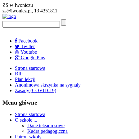
ZS w Iwoniczu
zs@iwonicz.pl, 13 4351811
Facebook
Twitter
Youtube
Google Plus
Strona startowa
BIP
Plan lekcji
Anonimowa skrzynka na sygnały
Zasady (COVID-19)
Menu główne
Strona startowa
O szkole ...
Dane teleadresowe
Kadra pedagogiczna
Patron szkoły