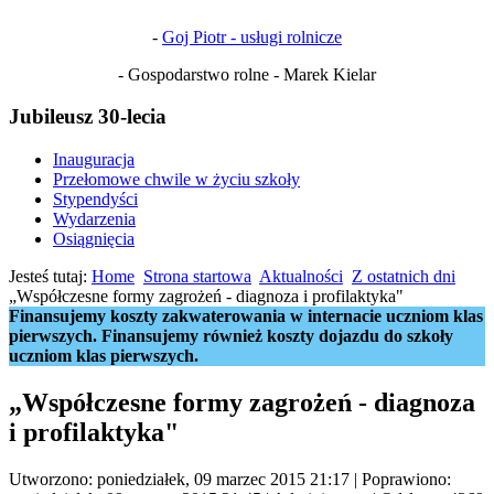
-
Goj Piotr - usługi rolnicze
- Gospodarstwo rolne - Marek Kielar
Jubileusz 30-lecia
Inauguracja
Przełomowe chwile w życiu szkoły
Stypendyści
Wydarzenia
Osiągnięcia
Jesteś tutaj:
Home
Strona startowa
Aktualności
Z ostatnich dni
„Współczesne formy zagrożeń - diagnoza i profilaktyka"
Finansujemy koszty zakwaterowania w internacie uczniom klas
pierwszych. Finansujemy również koszty dojazdu do szkoły
uczniom klas pierwszych.
„Współczesne formy zagrożeń - diagnoza
i profilaktyka"
Utworzono: poniedziałek, 09 marzec 2015 21:17
|
Poprawiono: