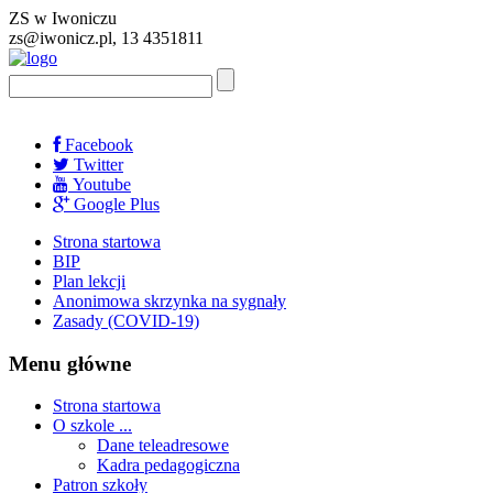
ZS w Iwoniczu
zs@iwonicz.pl, 13 4351811
Facebook
Twitter
Youtube
Google Plus
Strona startowa
BIP
Plan lekcji
Anonimowa skrzynka na sygnały
Zasady (COVID-19)
Menu główne
Strona startowa
O szkole ...
Dane teleadresowe
Kadra pedagogiczna
Patron szkoły