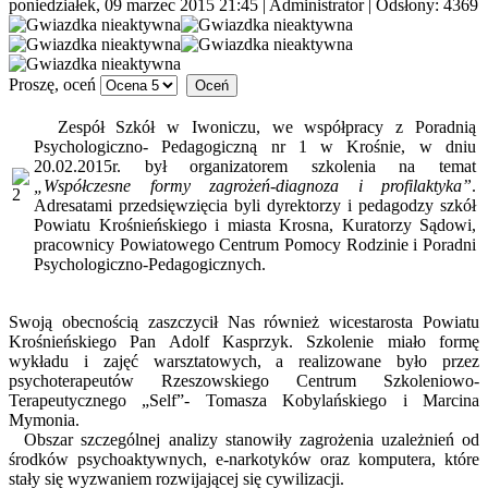
poniedziałek, 09 marzec 2015 21:45
|
Administrator
| Odsłony: 4369
Proszę, oceń
Zespół Szkół w Iwoniczu, we współpracy z Poradnią
Psychologiczno- Pedagogiczną nr 1 w Krośnie, w dniu
20.02.2015r. był organizatorem szkolenia na temat
„Współczesne formy zagrożeń-diagnoza i profilaktyka”
.
Adresatami przedsięwzięcia byli dyrektorzy i pedagodzy szkół
Powiatu Krośnieńskiego i miasta Krosna, Kuratorzy Sądowi,
pracownicy Powiatowego Centrum Pomocy Rodzinie i Poradni
Psychologiczno-Pedagogicznych.
Swoją obecnością zaszczycił Nas również wicestarosta Powiatu
Krośnieńskiego Pan Adolf Kasprzyk. Szkolenie miało formę
wykładu i zajęć warsztatowych, a realizowane było przez
psychoterapeutów Rzeszowskiego Centrum Szkoleniowo-
Terapeutycznego „Self”- Tomasza Kobylańskiego i Marcina
Mymonia.
Obszar szczególnej analizy stanowiły zagrożenia uzależnień od
środków psychoaktywnych, e-narkotyków oraz komputera, które
stały się wyzwaniem rozwijającej się cywilizacji.