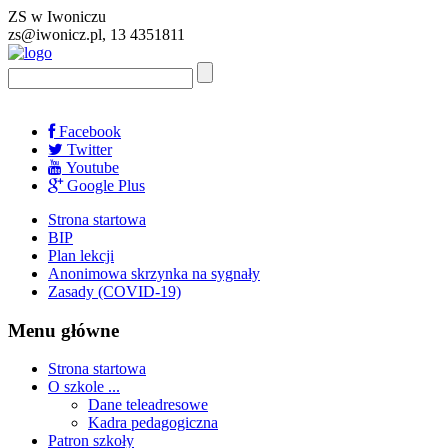
ZS w Iwoniczu
zs@iwonicz.pl, 13 4351811
Facebook
Twitter
Youtube
Google Plus
Strona startowa
BIP
Plan lekcji
Anonimowa skrzynka na sygnały
Zasady (COVID-19)
Menu główne
Strona startowa
O szkole ...
Dane teleadresowe
Kadra pedagogiczna
Patron szkoły