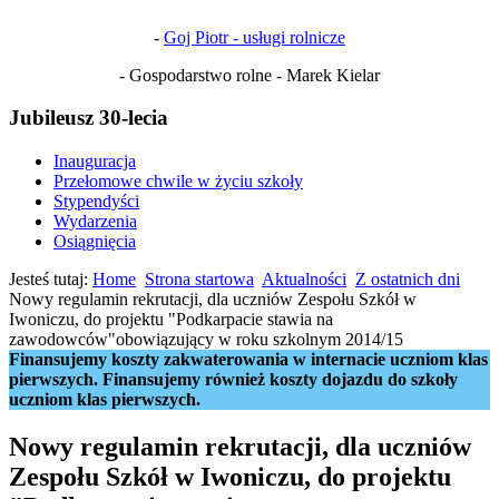
-
Goj Piotr - usługi rolnicze
- Gospodarstwo rolne - Marek Kielar
Jubileusz 30-lecia
Inauguracja
Przełomowe chwile w życiu szkoły
Stypendyści
Wydarzenia
Osiągnięcia
Jesteś tutaj:
Home
Strona startowa
Aktualności
Z ostatnich dni
Nowy regulamin rekrutacji, dla uczniów Zespołu Szkół w
Iwoniczu, do projektu "Podkarpacie stawia na
zawodowców"obowiązujący w roku szkolnym 2014/15
Finansujemy koszty zakwaterowania w internacie uczniom klas
pierwszych. Finansujemy również koszty dojazdu do szkoły
uczniom klas pierwszych.
Nowy regulamin rekrutacji, dla uczniów
Zespołu Szkół w Iwoniczu, do projektu