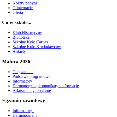
Koszty pobytu
O internacie
Oferta
Co w szkole...
Klub Historyczny
Biblioteka
Szkolne Koło Caritas
Szkolne Koło Krwiodawców
Ankiety
Matura 2026
O egzaminie
Podstawa programowa
Informatory
Harmonogram, komunikaty i informacje
Arkusze diagnostyczne
Egzamin zawodowy
Informatory_
Harmonogram_