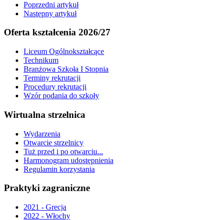
Poprzedni artykuł
Następny artykuł
Oferta kształcenia 2026/27
Liceum Ogólnokształcące
Technikum
Branżowa Szkoła I Stopnia
Terminy rekrutacji
Procedury rekrutacji
Wzór podania do szkoły
Wirtualna strzelnica
Wydarzenia
Otwarcie strzelnicy
Tuż przed i po otwarciu...
Harmonogram udostępnienia
Regulamin korzystania
Praktyki zagraniczne
2021 - Grecja
2022 - Włochy