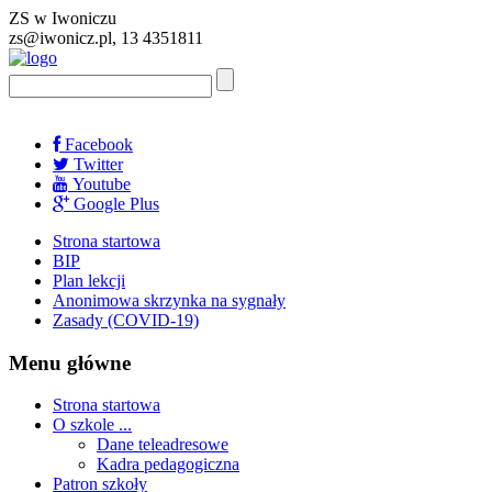
ZS w Iwoniczu
zs@iwonicz.pl, 13 4351811
Facebook
Twitter
Youtube
Google Plus
Strona startowa
BIP
Plan lekcji
Anonimowa skrzynka na sygnały
Zasady (COVID-19)
Menu główne
Strona startowa
O szkole ...
Dane teleadresowe
Kadra pedagogiczna
Patron szkoły