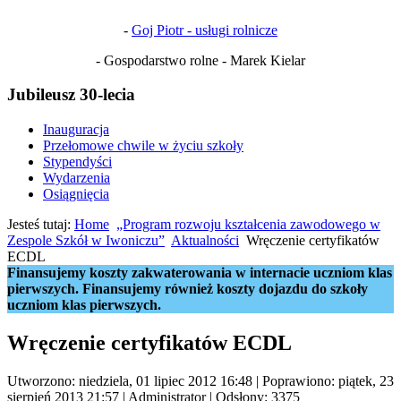
-
Goj Piotr - usługi rolnicze
- Gospodarstwo rolne - Marek Kielar
Jubileusz 30-lecia
Inauguracja
Przełomowe chwile w życiu szkoły
Stypendyści
Wydarzenia
Osiągnięcia
Jesteś tutaj:
Home
„Program rozwoju kształcenia zawodowego w
Zespole Szkół w Iwoniczu”
Aktualności
Wręczenie certyfikatów
ECDL
Finansujemy koszty zakwaterowania w internacie uczniom klas
pierwszych. Finansujemy również koszty dojazdu do szkoły
uczniom klas pierwszych.
Wręczenie certyfikatów ECDL
Utworzono: niedziela, 01 lipiec 2012 16:48
|
Poprawiono: piątek, 23
sierpień 2013 21:57
|
Administrator
| Odsłony: 3375