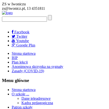
ZS w Iwoniczu
zs@iwonicz.pl, 13 4351811
Facebook
Twitter
Youtube
Google Plus
Strona startowa
BIP
Plan lekcji
Anonimowa skrzynka na sygnały
Zasady (COVID-19)
Menu główne
Strona startowa
O szkole ...
Dane teleadresowe
Kadra pedagogiczna
Patron szkoły