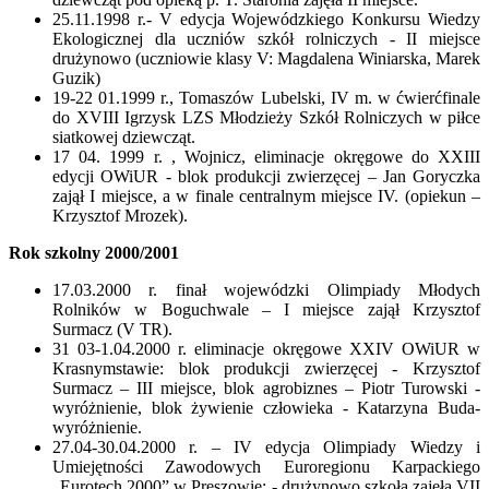
25.11.1998 r.- V edycja Wojewódzkiego Konkursu Wiedzy
Ekologicznej dla uczniów szkół rolniczych - II miejsce
drużynowo (uczniowie klasy V: Magdalena Winiarska, Marek
Guzik)
19-22 01.1999 r., Tomaszów Lubelski, IV m. w ćwierćfinale
do XVIII Igrzysk LZS Młodzieży Szkół Rolniczych w piłce
siatkowej dziewcząt.
17 04. 1999 r. , Wojnicz, eliminacje okręgowe do XXIII
edycji OWiUR - blok produkcji zwierzęcej – Jan Goryczka
zajął I miejsce, a w finale centralnym miejsce IV. (opiekun –
Krzysztof Mrozek).
Rok szkolny 2000/2001
17.03.2000 r. finał wojewódzki Olimpiady Młodych
Rolników w Boguchwale – I miejsce zajął Krzysztof
Surmacz (V TR).
31 03-1.04.2000 r. eliminacje okręgowe XXIV OWiUR w
Krasnymstawie: blok produkcji zwierzęcej - Krzysztof
Surmacz – III miejsce, blok agrobiznes – Piotr Turowski -
wyróżnienie, blok żywienie człowieka - Katarzyna Buda-
wyróżnienie.
27.04-30.04.2000 r. – IV edycja Olimpiady Wiedzy i
Umiejętności Zawodowych Euroregionu Karpackiego
„Eurotech 2000” w Preszowie: - drużynowo szkoła zajęła VII