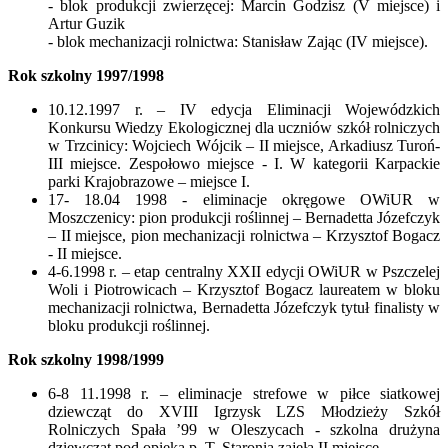
- blok produkcji zwierzęcej: Marcin Godzisz (V miejsce) i
Artur Guzik
- blok mechanizacji rolnictwa: Stanisław Zając (IV miejsce).
Rok szkolny 1997/1998
10.12.1997 r. – IV edycja Eliminacji Wojewódzkich
Konkursu Wiedzy Ekologicznej dla uczniów szkół rolniczych
w Trzcinicy: Wojciech Wójcik – II miejsce, Arkadiusz Turoń-
III miejsce. Zespołowo miejsce - I. W kategorii Karpackie
parki Krajobrazowe – miejsce I.
17- 18.04 1998 - eliminacje okręgowe OWiUR w
Moszczenicy: pion produkcji roślinnej – Bernadetta Józefczyk
– II miejsce, pion mechanizacji rolnictwa – Krzysztof Bogacz
- II miejsce.
4-6.1998 r. – etap centralny XXII edycji OWiUR w Pszczelej
Woli i Piotrowicach – Krzysztof Bogacz laureatem w bloku
mechanizacji rolnictwa, Bernadetta Józefczyk tytuł finalisty w
bloku produkcji roślinnej.
Rok szkolny 1998/1999
6-8 11.1998 r. – eliminacje strefowe w piłce siatkowej
dziewcząt do XVIII Igrzysk LZS Młodzieży Szkół
Rolniczych Spała ’99 w Oleszycach - szkolna drużyna
dziewcząt pod opieką p. T. Staronia zajęła II miejsce.