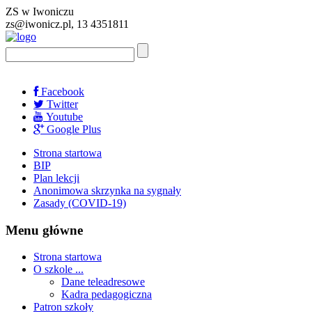
ZS w Iwoniczu
zs@iwonicz.pl, 13 4351811
Facebook
Twitter
Youtube
Google Plus
Strona startowa
BIP
Plan lekcji
Anonimowa skrzynka na sygnały
Zasady (COVID-19)
Menu główne
Strona startowa
O szkole ...
Dane teleadresowe
Kadra pedagogiczna
Patron szkoły