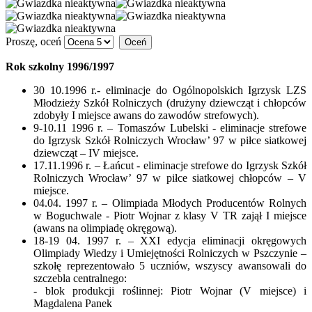
Proszę, oceń
Rok szkolny 1996/1997
30 10.1996 r.- eliminacje do Ogólnopolskich Igrzysk LZS
Młodzieży Szkół Rolniczych (drużyny dziewcząt i chłopców
zdobyły I miejsce awans do zawodów strefowych).
9-10.11 1996 r. – Tomaszów Lubelski - eliminacje strefowe
do Igrzysk Szkół Rolniczych Wrocław’ 97 w piłce siatkowej
dziewcząt – IV miejsce.
17.11.1996 r. – Łańcut - eliminacje strefowe do Igrzysk Szkół
Rolniczych Wrocław’ 97 w piłce siatkowej chłopców – V
miejsce.
04.04. 1997 r. – Olimpiada Młodych Producentów Rolnych
w Boguchwale - Piotr Wojnar z klasy V TR zajął I miejsce
(awans na olimpiadę okręgową).
18-19 04. 1997 r. – XXI edycja eliminacji okręgowych
Olimpiady Wiedzy i Umiejętności Rolniczych w Pszczynie –
szkołę reprezentowało 5 uczniów, wszyscy awansowali do
szczebla centralnego:
- blok produkcji roślinnej: Piotr Wojnar (V miejsce) i
Magdalena Panek