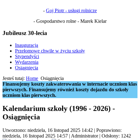
-
Goj Piotr - usługi rolnicze
- Gospodarstwo rolne - Marek Kielar
Jubileusz 30-lecia
Inauguracja
Przełomowe chwile w życiu szkoły
Stypendyści
Wydarzenia
Osiągnięcia
Jesteś tutaj:
Home
Osiągnięcia
Finansujemy koszty zakwaterowania w internacie uczniom klas
pierwszych. Finansujemy również koszty dojazdu do szkoły
uczniom klas pierwszych.
Kalendarium szkoły (1996 - 2026) -
Osiągnięcia
Utworzono: niedziela, 16 listopad 2025 14:42
|
Poprawiono:
niedziela, 16 listopad 2025 14:57
|
Administrator
| Odsłony: 1242