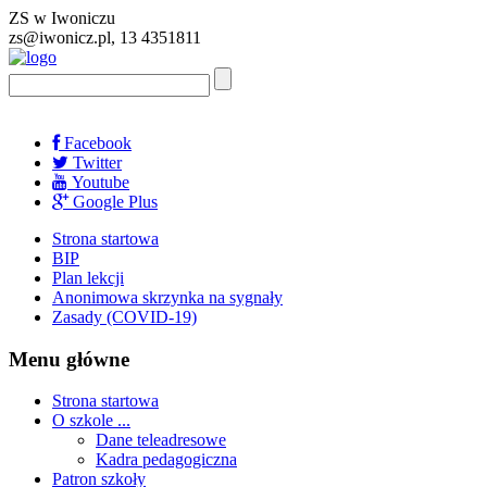
ZS w Iwoniczu
zs@iwonicz.pl, 13 4351811
Facebook
Twitter
Youtube
Google Plus
Strona startowa
BIP
Plan lekcji
Anonimowa skrzynka na sygnały
Zasady (COVID-19)
Menu główne
Strona startowa
O szkole ...
Dane teleadresowe
Kadra pedagogiczna
Patron szkoły