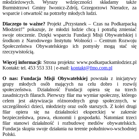
młodzieżowych. Wyrazy wdzięczności składamy także
Burmistrzowi Gminy Iwonicz-Zdrój, Grzegorzowi Nieradce, za
wsparcie i otwartość na potrzeby młodych ludzi.
Dlaczego to ważne?
Projekt „Przystanek – Czas na Podkarpacką
Młodzież!” pokazuje, że młodzi ludzie chcą i potrafią zmieniać
swoje otoczenie. Dzięki wsparciu Fundacji Misji Obywatelskiej i
środkom z Narodowego Instytutu Wolności – Centrum Rozwoju
Społeczeństwa Obywatelskiego ich pomysły mogą stać się
rzeczywistością.
Więcej informacji:
Strona projektu: www.podkarpackamlodziez.pl
Kontakt: tel. 453 553 331 | e-mail:
kontakt@fmo.com.pl
O nas:
Fundacja Misji Obywatelskiej
powstała z inicjatywy
grupy młodych osób mających na celu dobro i rozwój
społeczeństwa. Działalność Fundacji opiera się na trzech
zasadniczych filarach. Pierwszy filar ma wymiar społeczny, którego
celem jest aktywizacja różnorodnych grup społecznych, w
szczególności dzieci, młodzieży oraz osób starszych. Z kolei drugi
filar opiera się na działalności eksperckiej w zakresie
bezpieczeństwa, prawa, ekonomii i gospodarki. Natomiast trzeci
filar stanowi działalność i rozbudowę mediów obywatelskich.
Fundacja skupia swoje działania na terenie południowo-wschodniej
Polski.