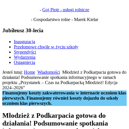
-
Goj Piotr - usługi rolnicze
- Gospodarstwo rolne - Marek Kielar
Jubileusz 30-lecia
Inauguracja
Przełomowe chwile w życiu szkoły
Stypendyści
Wydarzenia
Osiągnięcia
Jesteś tutaj:
Home
Wiadomości
Młodzież z Podkarpacia gotowa do
działania! Podsumowanie spotkania informacyjnego w ramach
projektu „Przystanek – Czas na Podkarpacką Młodzież! Edycja
2024–2026”
Finansujemy koszty zakwaterowania w internacie uczniom klas
pierwszych. Finansujemy również koszty dojazdu do szkoły
uczniom klas pierwszych.
Młodzież z Podkarpacia gotowa do
działania! Podsumowanie spotkania