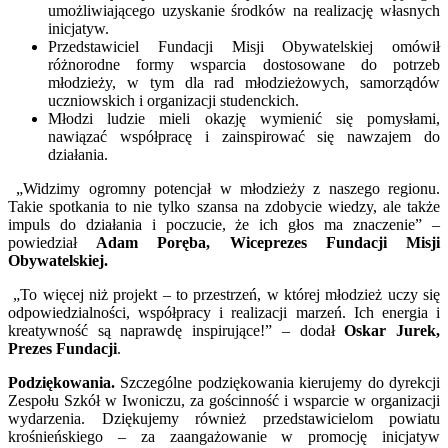
umożliwiającego uzyskanie środków na realizację własnych
inicjatyw.
Przedstawiciel Fundacji Misji Obywatelskiej omówił
różnorodne formy wsparcia dostosowane do potrzeb
młodzieży, w tym dla rad młodzieżowych, samorządów
uczniowskich i organizacji studenckich.
Młodzi ludzie mieli okazję wymienić się pomysłami,
nawiązać współpracę i zainspirować się nawzajem do
działania.
„Widzimy ogromny potencjał w młodzieży z naszego regionu.
Takie spotkania to nie tylko szansa na zdobycie wiedzy, ale także
impuls do działania i poczucie, że ich głos ma znaczenie” –
powiedział
Adam Poręba, Wiceprezes Fundacji Misji
Obywatelskiej.
„To więcej niż projekt – to przestrzeń, w której młodzież uczy się
odpowiedzialności, współpracy i realizacji marzeń. Ich energia i
kreatywność są naprawdę inspirujące!” – dodał
Oskar Jurek,
Prezes Fundacji
.
Podziękowania.
Szczególne podziękowania kierujemy do dyrekcji
Zespołu Szkół w Iwoniczu, za gościnność i wsparcie w organizacji
wydarzenia. Dziękujemy również przedstawicielom powiatu
krośnieńskiego – za zaangażowanie w promocję inicjatyw