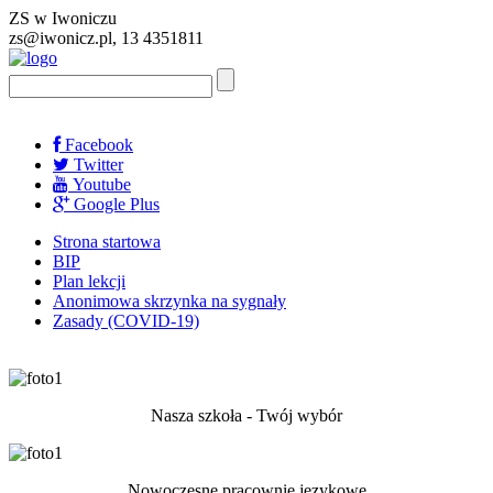
ZS w Iwoniczu
zs@iwonicz.pl, 13 4351811
Facebook
Twitter
Youtube
Google Plus
Strona startowa
BIP
Plan lekcji
Anonimowa skrzynka na sygnały
Zasady (COVID-19)
Nasza szkoła - Twój wybór
Nowoczesne pracownie językowe