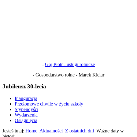
-
Goj Piotr - usługi rolnicze
- Gospodarstwo rolne - Marek Kielar
Jubileusz 30-lecia
Inauguracja
Przełomowe chwile w życiu szkoły
Stypendyści
Wydarzenia
Osiągnięcia
Jesteś tutaj:
Home
Aktualności
Z ostatnich dni
Ważne daty w
historii