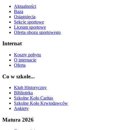
Aktualności
Baza
Osiągnięcia
Sekcje sportowe
Liceum sportowe
Oferta obozu sportowego
Internat
Koszty pobytu
O internacie
Oferta
Co w szkole...
Klub Historyczny
Biblioteka
Szkolne Koło Caritas
Szkolne Koło Krwiodawców
Ankiety
Matura 2026