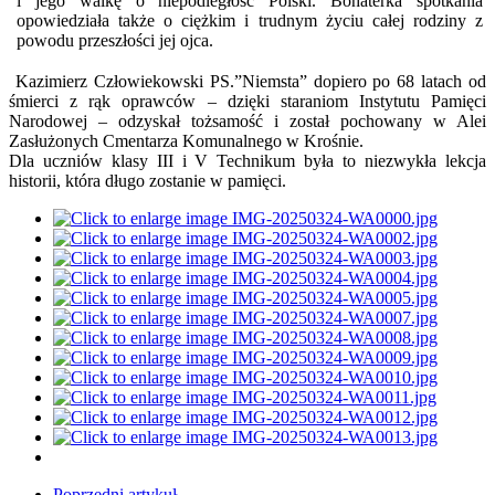
i jego walkę o niepodległość Polski. Bohaterka spotkania
opowiedziała także o ciężkim i trudnym życiu całej rodziny z
powodu przeszłości jej ojca.
Kazimierz Człowiekowski PS.”Niemsta” dopiero po 68 latach od
śmierci z rąk oprawców – dzięki staraniom Instytutu Pamięci
Narodowej – odzyskał tożsamość i został pochowany w Alei
Zasłużonych Cmentarza Komunalnego w Krośnie.
Dla uczniów klasy III i V Technikum była to niezwykła lekcja
historii, która długo zostanie w pamięci.
Poprzedni artykuł