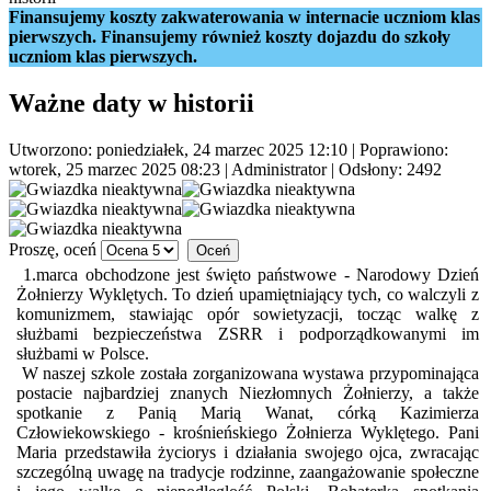
Finansujemy koszty zakwaterowania w internacie uczniom klas
pierwszych. Finansujemy również koszty dojazdu do szkoły
uczniom klas pierwszych.
Ważne daty w historii
Utworzono: poniedziałek, 24 marzec 2025 12:10
|
Poprawiono:
wtorek, 25 marzec 2025 08:23
|
Administrator
| Odsłony: 2492
Proszę, oceń
1.marca obchodzone jest święto państwowe - Narodowy Dzień
Żołnierzy Wyklętych. To dzień upamiętniający tych, co walczyli z
komunizmem, stawiając opór sowietyzacji, tocząc walkę z
służbami bezpieczeństwa ZSRR i podporządkowanymi im
służbami w Polsce.
W naszej szkole została zorganizowana wystawa przypominająca
postacie najbardziej znanych Niezłomnych Żołnierzy, a także
spotkanie z Panią Marią Wanat, córką Kazimierza
Człowiekowskiego - krośnieńskiego Żołnierza Wyklętego. Pani
Maria przedstawiła życiorys i działania swojego ojca, zwracając
szczególną uwagę na tradycje rodzinne, zaangażowanie społeczne