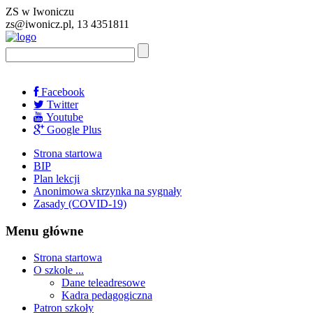
ZS w Iwoniczu
zs@iwonicz.pl, 13 4351811
Facebook
Twitter
Youtube
Google Plus
Strona startowa
BIP
Plan lekcji
Anonimowa skrzynka na sygnały
Zasady (COVID-19)
Menu główne
Strona startowa
O szkole ...
Dane teleadresowe
Kadra pedagogiczna
Patron szkoły