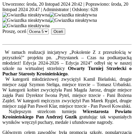
Utworzono: środa, 20 listopad 2024 20:42
|
Poprawiono: środa, 20
listopad 2024 20:47
|
Administrator
| Odsłony: 628
Proszę, oceń
W ramach realizacji inicjatywy „Pokolenie Z z przeszłością w
przyszłość” projektu pn. „Przystanek – Czas na podkarpacką
młodzież! Edycja 2024-2026 – Edycja 2024” odbył się w naszej
szkole na wirtualnej strzelnicy
Otwarty Turniej Strzelecki o
Puchar Starosty Krośnieńskiego
.
W kategorii młodzieżowej zwyciężył Kamil Bielański, drugie
miejsce zajął Szymon Steliga, miejsce trzecie – Tomasz Urbański.
W kategorii kobiet zwyciężyła Pani Magda Jarosz, drugie miejsce
zajęła Pani Dyrektor Iwona Pytel, miejsce trzecie - Pani Bożena
Zajdel. W kategorii mężczyzn zwyciężył Pan Marek Rygiel, drugie
miejsce zajął Pan Paweł Klar, miejsce trzecie - Pan Paweł Kowalski.
Najlepszym strzelcom turnieju
Wicestarosta Powiatu
Krośnieńskiego Pan Andrzej Guzik
gratulując tak wspaniałych
wyników wręczył puchary, medale i ufundowane nagrody.
Głównym celem zawodów była promocja szkoły, popularyzacja