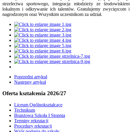
strzelectwa sportowego, integracja młodzieży ze środowiskiem
lokalnym i odkrywanie ich talentów. Gratulujemy zwycięzcom i
nagrodzonym oraz Wszystkim uczestnikom za udział.
Poprzedni artykuł
Następny artykuł
Oferta kształcenia 2026/27
Liceum Ogólnokształcące
Technikum
Branżowa Szkoła I Stopnia
Terminy rekrutacji
Procedury rekrutacji
Wzór podania do szkoły