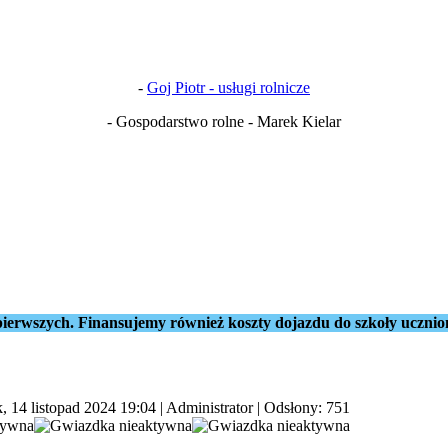
-
Goj Piotr - usługi rolnicze
- Gospodarstwo rolne - Marek Kielar
ierwszych. Finansujemy również koszty dojazdu do szkoły ucznio
, 14 listopad 2024 19:04
|
Administrator
| Odsłony: 751