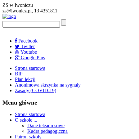
ZS w Iwoniczu
zs@iwonicz.pl, 13 4351811
Facebook
Twitter
Youtube
Google Plus
Strona startowa
BIP
Plan lekcji
Anonimowa skrzynka na sygnały
Zasady (COVID-19)
Menu główne
Strona startowa
O szkole ...
Dane teleadresowe
Kadra pedagogiczna
Patron szkoły