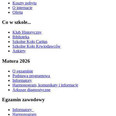
Koszty pobytu
O internacie
Oferta
Co w szkole...
Klub Historyczny
Biblioteka
Szkolne Koło Caritas
Szkolne Koło Krwiodawców
Ankiety
Matura 2026
O egzaminie
Podstawa programowa
Informatory
Harmonogram, komunikaty i informacje
Arkusze diagnostyczne
Egzamin zawodowy
Informatory_
Harmonogram_