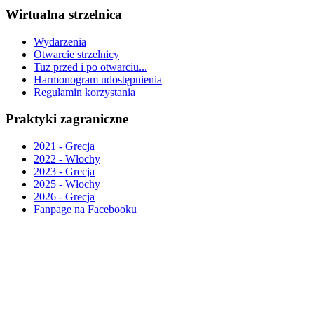
Wirtualna strzelnica
Wydarzenia
Otwarcie strzelnicy
Tuż przed i po otwarciu...
Harmonogram udostępnienia
Regulamin korzystania
Praktyki zagraniczne
2021 - Grecja
2022 - Włochy
2023 - Grecja
2025 - Włochy
2026 - Grecja
Fanpage na Facebooku