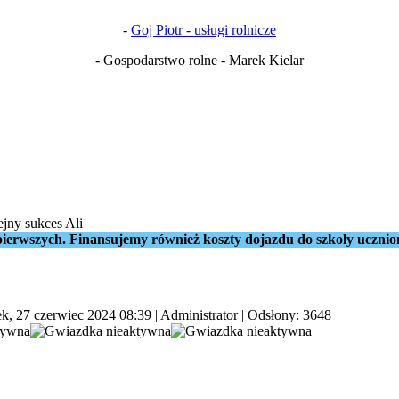
-
Goj Piotr - usługi rolnicze
- Gospodarstwo rolne - Marek Kielar
jny sukces Ali
ierwszych. Finansujemy również koszty dojazdu do szkoły ucznio
k, 27 czerwiec 2024 08:39
|
Administrator
| Odsłony: 3648