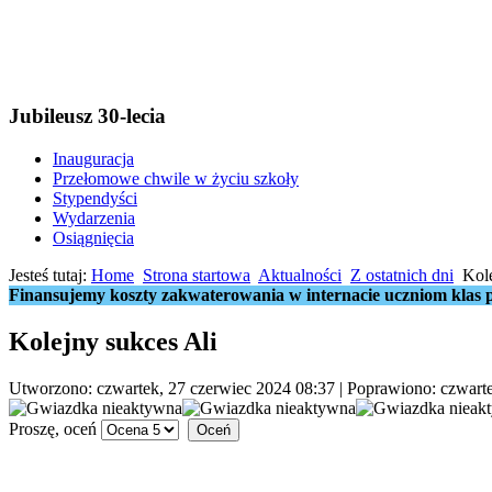
Jubileusz 30-lecia
Inauguracja
Przełomowe chwile w życiu szkoły
Stypendyści
Wydarzenia
Osiągnięcia
Jesteś tutaj:
Home
Strona startowa
Aktualności
Z ostatnich dni
Kole
Finansujemy koszty zakwaterowania w internacie uczniom klas p
Kolejny sukces Ali
Utworzono: czwartek, 27 czerwiec 2024 08:37
|
Poprawiono: czwarte
Proszę, oceń