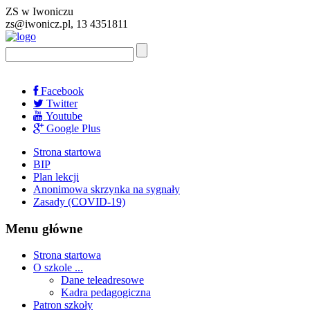
ZS w Iwoniczu
zs@iwonicz.pl, 13 4351811
Facebook
Twitter
Youtube
Google Plus
Strona startowa
BIP
Plan lekcji
Anonimowa skrzynka na sygnały
Zasady (COVID-19)
Menu główne
Strona startowa
O szkole ...
Dane teleadresowe
Kadra pedagogiczna
Patron szkoły