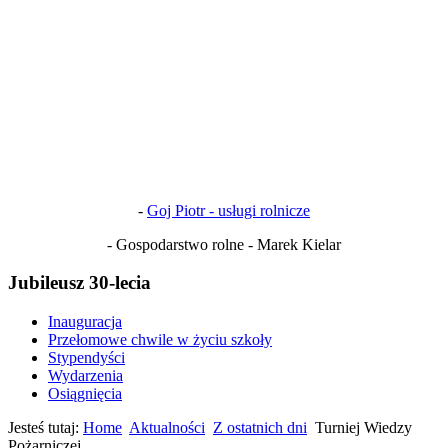
-
Goj Piotr - usługi rolnicze
- Gospodarstwo rolne - Marek Kielar
Jubileusz 30-lecia
Inauguracja
Przełomowe chwile w życiu szkoły
Stypendyści
Wydarzenia
Osiągnięcia
Jesteś tutaj:
Home
Aktualności
Z ostatnich dni
Turniej Wiedzy
Pożarniczej