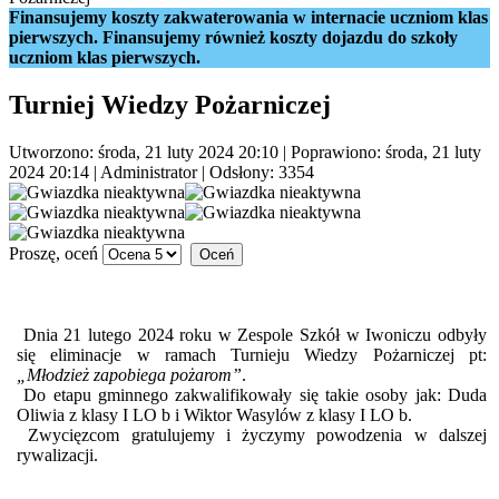
Finansujemy koszty zakwaterowania w internacie uczniom klas
pierwszych. Finansujemy również koszty dojazdu do szkoły
uczniom klas pierwszych.
Turniej Wiedzy Pożarniczej
Utworzono: środa, 21 luty 2024 20:10
|
Poprawiono: środa, 21 luty
2024 20:14
|
Administrator
| Odsłony: 3354
Proszę, oceń
Dnia 21 lutego 2024 roku w Zespole Szkół w Iwoniczu odbyły
się eliminacje w ramach Turnieju Wiedzy Pożarniczej pt:
„Młodzież zapobiega pożarom”
.
Do etapu gminnego zakwalifikowały się takie osoby jak: Duda
Oliwia z klasy I LO b i Wiktor Wasylów z klasy I LO b.
Zwycięzcom gratulujemy i życzymy powodzenia w dalszej
rywalizacji.