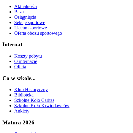
Aktualności
Baza
Osiągnięcia
Sekcje sportowe
Liceum sportowe
Oferta obozu sportowego
Internat
Koszty pobytu
O internacie
Oferta
Co w szkole...
Klub Historyczny
Biblioteka
Szkolne Koło Caritas
Szkolne Koło Krwiodawców
Ankiety
Matura 2026