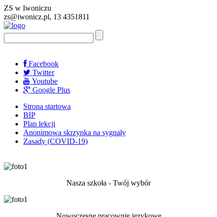
ZS w Iwoniczu
zs@iwonicz.pl, 13 4351811
Facebook
Twitter
Youtube
Google Plus
Strona startowa
BIP
Plan lekcji
Anonimowa skrzynka na sygnały
Zasady (COVID-19)
Nasza szkoła - Twój wybór
Nowoczesne pracownie językowe