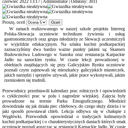
czerwiec 2022 13:17
|
Administrator
| Odsłony: 3011
Proszę, oceń
W ramach realizowanego w naszej szkole projektu Interreg
Polska-Słowacja uczniowie technikum żywienia i usług
gastronomicznych oraz grupa młodzieży ze Słowacji uczestniczyli
w wyjeździe edukacyjnym. Na szlaku kuchni podkarpackiej
zaznaczyliśmy dwa bardzo ważne punkty jakimi są: Skansen
Budownictwa Ludowego w Sanoku oraz restauracja Karpackie
Jadło na sanockim rynku. W czasie lekcji prowadzonej w
obiektach znajdujących się przy Galicyjskim Rynku uczniowie
poznali czym zajmowali się mieszkańcy galicyjskich miasteczek,
jakich narzędzi i sprzętów używali, jakie prace wykonywali, jakim
rzemiosłem się trudnili.
Przewodnicy przedstawili kalendarz prac rolniczych i opowiedzieli
o cykliczności prac w polu i zagrodzie wiejskiej. Zajęcia były
prowadzone na terenie Parku Etnograficznego. Młodzież
dowiedziała się jak działa piec chlebowy, do czego służy dzieża i w
jaki sposób powstawał chleb. Lekcja odbywa się w chałupie z
Węglówki. Przewodnik opowiedział o tradycjach kulinarnych
kuchni podkarpackiej i o charakterystycznych daniach których smak
uczniowie poznali goszcząc w restauracji Karpackie Jadło. W czasie