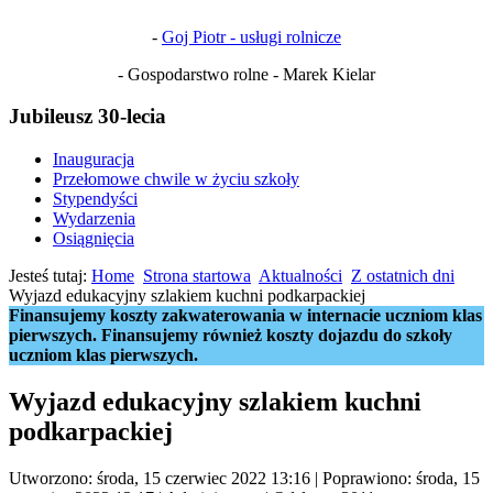
-
Goj Piotr - usługi rolnicze
- Gospodarstwo rolne - Marek Kielar
Jubileusz 30-lecia
Inauguracja
Przełomowe chwile w życiu szkoły
Stypendyści
Wydarzenia
Osiągnięcia
Jesteś tutaj:
Home
Strona startowa
Aktualności
Z ostatnich dni
Wyjazd edukacyjny szlakiem kuchni podkarpackiej
Finansujemy koszty zakwaterowania w internacie uczniom klas
pierwszych. Finansujemy również koszty dojazdu do szkoły
uczniom klas pierwszych.
Wyjazd edukacyjny szlakiem kuchni
podkarpackiej
Utworzono: środa, 15 czerwiec 2022 13:16
|
Poprawiono: środa, 15