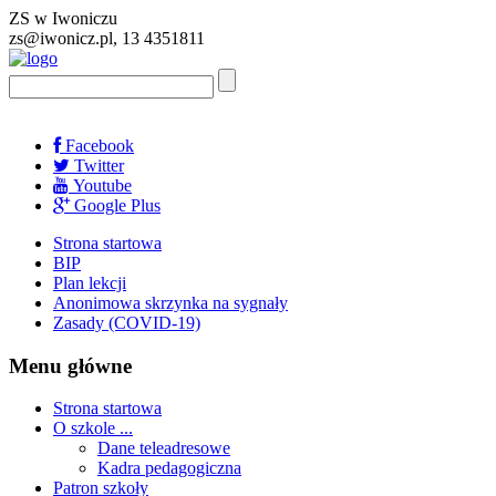
ZS w Iwoniczu
zs@iwonicz.pl, 13 4351811
Facebook
Twitter
Youtube
Google Plus
Strona startowa
BIP
Plan lekcji
Anonimowa skrzynka na sygnały
Zasady (COVID-19)
Menu główne
Strona startowa
O szkole ...
Dane teleadresowe
Kadra pedagogiczna
Patron szkoły