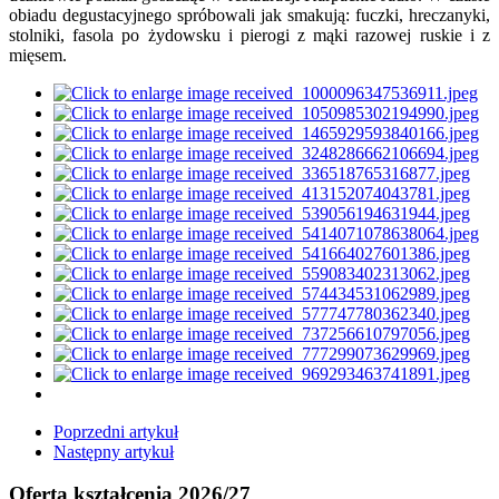
obiadu degustacyjnego spróbowali jak smakują: fuczki, hreczanyki,
stolniki, fasola po żydowsku i pierogi z mąki razowej ruskie i z
mięsem.
Poprzedni artykuł
Następny artykuł
Oferta kształcenia 2026/27