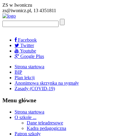
ZS w Iwoniczu
zs@iwonicz.pl, 13 4351811
Facebook
Twitter
Youtube
Google Plus
Strona startowa
BIP
Plan lekcji
Anonimowa skrzynka na sygnały
Zasady (COVID-19)
Menu główne
Strona startowa
O szkole ...
Dane teleadresowe
Kadra pedagogiczna
Patron szkoły