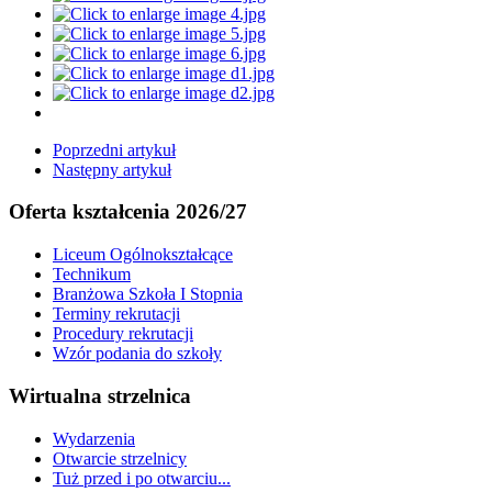
Poprzedni artykuł
Następny artykuł
Oferta kształcenia 2026/27
Liceum Ogólnokształcące
Technikum
Branżowa Szkoła I Stopnia
Terminy rekrutacji
Procedury rekrutacji
Wzór podania do szkoły
Wirtualna strzelnica
Wydarzenia
Otwarcie strzelnicy
Tuż przed i po otwarciu...