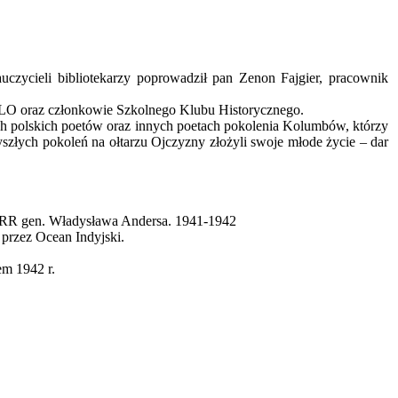
czycieli bibliotekarzy poprowadził pan Zenon Fajgier, pracownik
I LO oraz członkowie Szkolnego Klubu Historycznego.
ch polskich poetów oraz innych poetach pokolenia Kolumbów, którzy
zyszłych pokoleń na ołtarzu Ojczyzny złożyli swoje młode życie – dar
ZSRR gen. Władysława Andersa. 1941-1942
przez Ocean Indyjski.
em 1942 r.