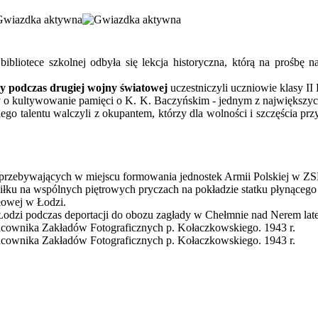
tece szkolnej odbyła się lekcja historyczna, którą na prośbę nau
ży podczas drugiej wojny światowej
uczestniczyli uczniowie klasy I
oły o kultywowanie pamięci o K. K. Baczyńskim - jednym z największy
iego talentu walczyli z okupantem, którzy dla wolności i szczęścia pr
e przebywających w miejscu formowania jednostek Armii Polskiej w 
ku na wspólnych piętrowych pryczach na pokładzie statku płynącego 
słowej w Łodzi.
 Łodzi podczas deportacji do obozu zagłady w Chełmnie nad Nerem lat
acownika Zakładów Fotograficznych p. Kołaczkowskiego. 1943 r.
acownika Zakładów Fotograficznych p. Kołaczkowskiego. 1943 r.