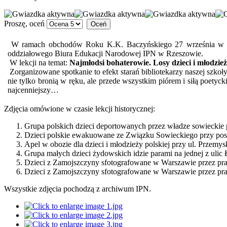
Proszę, oceń
W ramach obchodów Roku K.K. Baczyńskiego 27 września w biblio
oddziałowego Biura Edukacji Narodowej IPN w Rzeszowie.
W lekcji na temat:
Najmłodsi bohaterowie. Losy dzieci i młodzie
Zorganizowane spotkanie to efekt starań bibliotekarzy naszej szk
nie tylko bronią w ręku, ale przede wszystkim piórem i siłą poetyck
najcenniejszy…
Zdjęcia omówione w czasie lekcji historycznej:
Grupa polskich dzieci deportowanych przez władze sowiecki
Dzieci polskie ewakuowane ze Związku Sowieckiego przy posił
Apel w obozie dla dzieci i młodzieży polskiej przy ul. Przemy
Grupa małych dzieci żydowskich idzie parami na jednej z ulic
Dzieci z Zamojszczyny sfotografowane w Warszawie przez pr
Dzieci z Zamojszczyny sfotografowane w Warszawie przez pr
Wszystkie zdjęcia pochodzą z archiwum IPN.