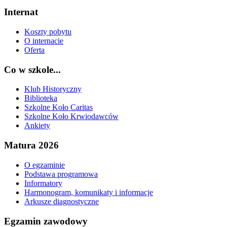
Internat
Koszty pobytu
O internacie
Oferta
Co w szkole...
Klub Historyczny
Biblioteka
Szkolne Koło Caritas
Szkolne Koło Krwiodawców
Ankiety
Matura 2026
O egzaminie
Podstawa programowa
Informatory
Harmonogram, komunikaty i informacje
Arkusze diagnostyczne
Egzamin zawodowy