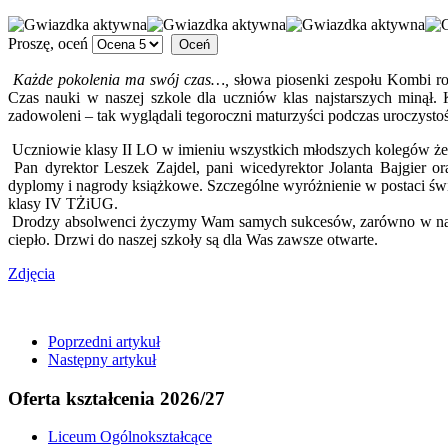
Proszę, oceń
Każde pokolenia ma swój czas…,
słowa piosenki zespołu Kombi ro
Czas nauki w naszej szkole dla uczniów klas najstarszych minął
zadowoleni – tak wyglądali tegoroczni maturzyści podczas uroczysto
Uczniowie klasy II LO w imieniu wszystkich młodszych kolegów że
Pan dyrektor Leszek Zajdel, pani wicedyrektor Jolanta Bajgier 
dyplomy i nagrody książkowe. Szczególne wyróżnienie w postaci świ
klasy IV TŻiUG.
Drodzy absolwenci życzymy Wam samych sukcesów, zarówno w najbli
ciepło. Drzwi do naszej szkoły są dla Was zawsze otwarte.
Zdjęcia
Poprzedni artykuł
Następny artykuł
Oferta kształcenia 2026/27
Liceum Ogólnokształcące