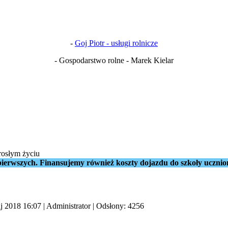
-
Goj Piotr - usługi rolnicze
- Gospodarstwo rolne - Marek Kielar
rosłym życiu
ierwszych. Finansujemy również koszty dojazdu do szkoły ucznio
j 2018 16:07
|
Administrator
| Odsłony: 4256