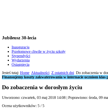
Jubileusz 30-lecia
Inauguracja
Przełomowe chwile w życiu szkoły
Stypendyści
Wydarzenia
Osiągnięcia
Jesteś tutaj:
Home
Aktualności
Z ostatnich dni
Do zobaczenia w do
Finansujemy koszty zakwaterowania w internacie uczniom klas p
Do zobaczenia w dorosłym życiu
Utworzono: czwartek, 03 maj 2018 14:08
|
Poprawiono: środa, 09 ma
Ocena użytkowników:
5
/
5