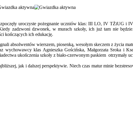
zpoczęły uroczyste pożegnanie uczniów klas: III LO, IV TŻiUG i IV 
. Kiedy zadzwoni dzwonek, w murach szkoły, ich już tam nie będzie
ści kończących ich edukację.
gnali absolwentów wierszem, piosenką, wesołym skeczem z życia mat
oraz wychowawcy klas Agnieszka Gościńska, Małgorzata Sroka i Ks
adectwa ukończenia szkoły z biało-czerwonym paskiem otrzymały ucze
ższej, jak i dalszej perspektywie. Niech czas matur minie bezstres