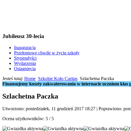
Jubileusz 30-lecia
Inauguracja
Przełomowe chwile w życiu szkoły
Stypendyści
Wydarzenia
Osiągnięcia
Jesteś tutaj:
Home
Szkolne Koło Caritas
Szlachetna Paczka
Finansujemy koszty zakwaterowania w internacie uczniom klas p
Szlachetna Paczka
Utworzono: poniedziałek, 11 grudzień 2017 18:27
|
Poprawiono: poni
Ocena użytkowników:
5
/
5