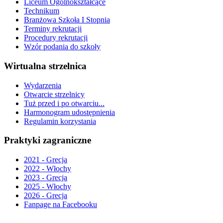
Liceum Ogólnokształcące
Technikum
Branżowa Szkoła I Stopnia
Terminy rekrutacji
Procedury rekrutacji
Wzór podania do szkoły
Wirtualna strzelnica
Wydarzenia
Otwarcie strzelnicy
Tuż przed i po otwarciu...
Harmonogram udostępnienia
Regulamin korzystania
Praktyki zagraniczne
2021 - Grecja
2022 - Włochy
2023 - Grecja
2025 - Włochy
2026 - Grecja
Fanpage na Facebooku