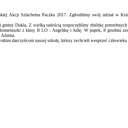
kiej Akcji Szlachetna Paczka 2017. Zgłosiliśmy swój udział w Kr
ny Dukla. Z wielką radością rozpoczęliśmy zbiórkę potrzebnych rze
tariuszki z klasy II LO - Angelikę i Julię. W piątek, 8 grudnia z
a Adama.
stkim darczyńcom naszej szkoły, którzy zechcieli wesprzeć człowieka 