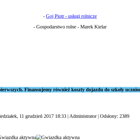
-
Goj Piotr - usługi rolnicze
- Gospodarstwo rolne - Marek Kielar
ierwszych. Finansujemy również koszty dojazdu do szkoły ucznio
edziałek, 11 grudzień 2017 18:33
|
Administrator
| Odsłony: 2389