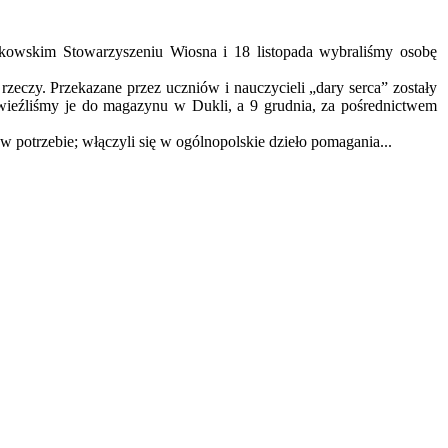
akowskim Stowarzyszeniu Wiosna i 18 listopada wybraliśmy osobę
czy. Przekazane przez uczniów i nauczycieli „dary serca” zostały
awieźliśmy je do magazynu w Dukli, a 9 grudnia, za pośrednictwem
w potrzebie; włączyli się w ogólnopolskie dzieło pomagania...