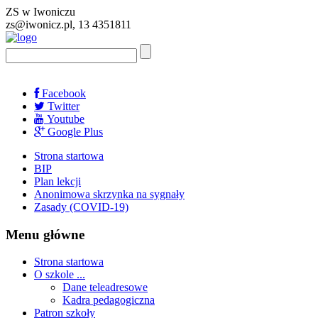
ZS w Iwoniczu
zs@iwonicz.pl, 13 4351811
Facebook
Twitter
Youtube
Google Plus
Strona startowa
BIP
Plan lekcji
Anonimowa skrzynka na sygnały
Zasady (COVID-19)
Menu główne
Strona startowa
O szkole ...
Dane teleadresowe
Kadra pedagogiczna
Patron szkoły