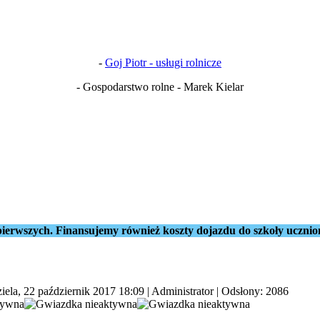
-
Goj Piotr - usługi rolnicze
- Gospodarstwo rolne - Marek Kielar
ierwszych. Finansujemy również koszty dojazdu do szkoły ucznio
iela, 22 październik 2017 18:09
|
Administrator
| Odsłony: 2086