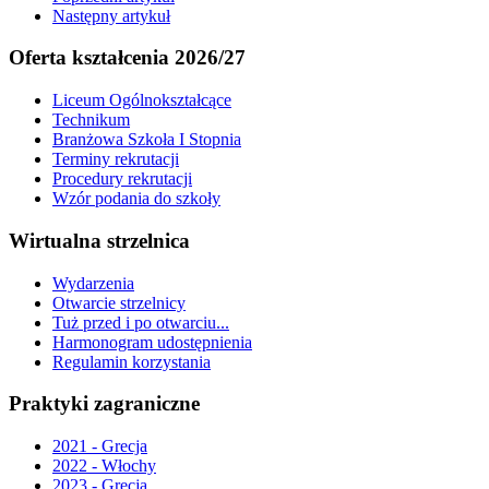
Następny artykuł
Oferta kształcenia 2026/27
Liceum Ogólnokształcące
Technikum
Branżowa Szkoła I Stopnia
Terminy rekrutacji
Procedury rekrutacji
Wzór podania do szkoły
Wirtualna strzelnica
Wydarzenia
Otwarcie strzelnicy
Tuż przed i po otwarciu...
Harmonogram udostępnienia
Regulamin korzystania
Praktyki zagraniczne
2021 - Grecja
2022 - Włochy
2023 - Grecja