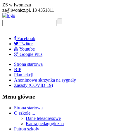
ZS w Iwoniczu
zs@iwonicz.pl, 13 4351811
Facebook
Twitter
Youtube
Google Plus
Strona startowa
BIP
Plan lekcji
Anonimowa skrzynka na sygnały
Zasady (COVID-19)
Menu główne
Strona startowa
O szkole ...
Dane teleadresowe
Kadra pedagogiczna
Patron szkoły