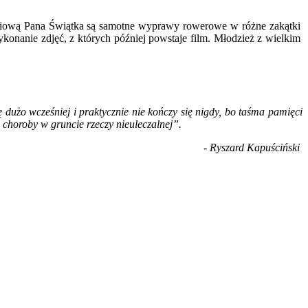
yciową Pana Świątka są samotne wyprawy rowerowe w różne zakątki
onanie zdjęć, z których później powstaje film. Młodzież z wielkim
.
 dużo wcześniej i praktycznie nie kończy się nigdy, bo taśma pamięci
aj choroby w gruncie rzeczy nieuleczalnej”.
- Ryszard Kapuściński