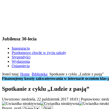
Jubileusz 30-lecia
Inauguracja
Przełomowe chwile w życiu szkoły
Stypendyści
Wydarzenia
Osiągnięcia
Jesteś tutaj:
Home
Biblioteka
Spotkanie z cyklu ,,Ludzie z pasją”
Finansujemy koszty zakwaterowania w internacie uczniom klas p
Spotkanie z cyklu ,,Ludzie z pasją”
Utworzono: niedziela, 22 październik 2017 18:03
|
Poprawiono: niedz
Proszę, oceń