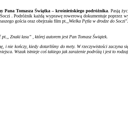
śmy Pana Tomasza Świątka – krośnieńskiego podróżnika
. Pasją ż
o Soczi . Podróżnik każdą wyprawę rowerową dokumentuje poprzez wyk
szego gościa oraz obejrzała film pt.
,,Wielka Pętla w drodze do Soczi"
pt.,, Znaki lasu” , której autorem jest Pan Tomasz Świątek.
 i nie kończy, kiedy dotarliśmy do mety. W rzeczywistości zaczyna się
miejsca. Wszak istnieje coś takiego jak zarażenie podróżą i jest to rodz