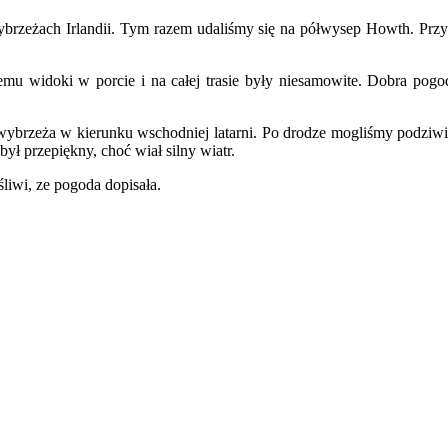
wybrzeżach Irlandii. Tym razem udaliśmy się na półwysep Howth. Przy
 temu widoki w porcie i na całej trasie były niesamowite. Dobra po
 wybrzeża w kierunku wschodniej latarni. Po drodze mogliśmy podziwi
ył przepiękny, choć wiał silny wiatr.
iwi, ze pogoda dopisała.