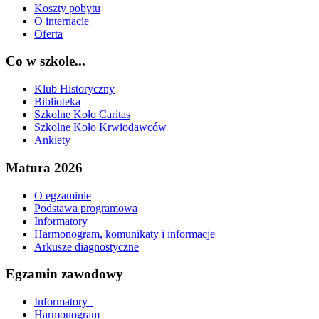
Koszty pobytu
O internacie
Oferta
Co w szkole...
Klub Historyczny
Biblioteka
Szkolne Koło Caritas
Szkolne Koło Krwiodawców
Ankiety
Matura 2026
O egzaminie
Podstawa programowa
Informatory
Harmonogram, komunikaty i informacje
Arkusze diagnostyczne
Egzamin zawodowy
Informatory_
Harmonogram_