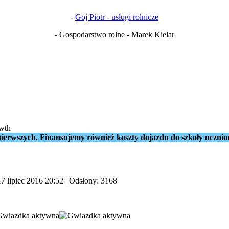
-
Goj Piotr - usługi rolnicze
- Gospodarstwo rolne - Marek Kielar
owth
ierwszych. Finansujemy również koszty dojazdu do szkoły ucznio
17 lipiec 2016 20:52
| Odsłony: 3168