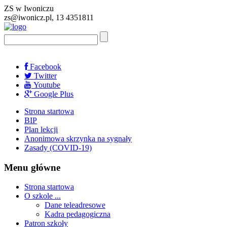
ZS w Iwoniczu
zs@iwonicz.pl, 13 4351811
Facebook
Twitter
Youtube
Google Plus
Strona startowa
BIP
Plan lekcji
Anonimowa skrzynka na sygnały
Zasady (COVID-19)
Menu główne
Strona startowa
O szkole ...
Dane teleadresowe
Kadra pedagogiczna
Patron szkoły