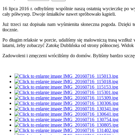
16 lipca 2016 r. odbyliśmy wspólnie naszą ostatnią wycieczkę po 
cały półwysep. Dwoje śmiałków nawet spróbowało kąpieli.
Już trzeci raz dopisała nam wyśmienita słoneczna pogoda. Dzięki
tłocznie.
Po długim relaksie w porcie, udaliśmy się malowniczą trasą wzdłuż
latarni, żeby zobaczyć Zatokę Dublińska od strony północnej. Widok b
Zadowoleni i zmęczeni wróciliśmy do domów. Byliśmy bardzo szczęśl